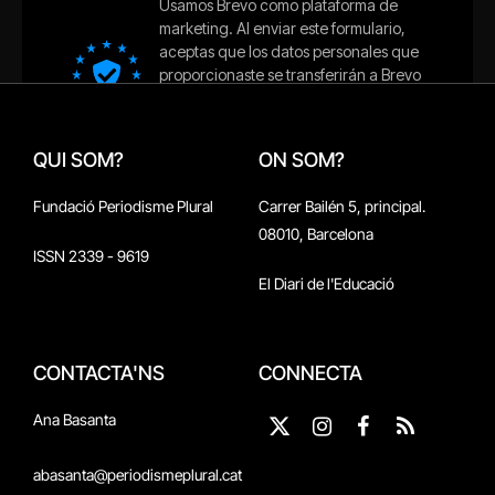
QUI SOM?
ON SOM?
Fundació Periodisme Plural
Carrer Bailén 5, principal.
08010, Barcelona
ISSN 2339 - 9619
El Diari de l'Educació
CONTACTA'NS
CONNECTA
Ana Basanta
X
Instagram
Facebook
RSS
(Twitter)
abasanta@periodismeplural.cat