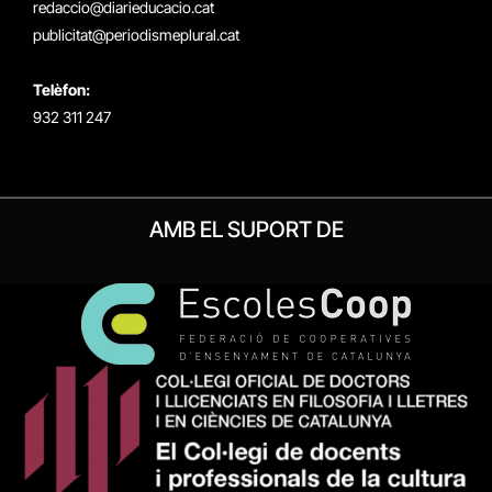
redaccio@diarieducacio.cat
publicitat@periodismeplural.cat
Telèfon:
932 311 247
AMB EL SUPORT DE