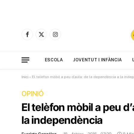
Facebook
X
Instagram
(Twitter)
ESCOLA
JOVENTUT I INFÀNCIA
Inici
»
El telèfon mòbil a peu d’aula: de la dependència a la ind
OPINIÓ
El telèfon mòbil a peu d
la independència