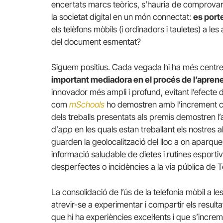
encertats marcs teòrics, s’hauria de comprovar l
la societat digital en un món connectat:
es port
els telèfons mòbils (i ordinadors i tauletes) a les
del document esmentat?
Siguem positius. Cada vegada hi ha més centre
important mediadora en el procés de l’apren
innovador més ampli i profund, evitant l’efect
com
mSchools
ho demostren amb l’increment con
dels treballs presentats als premis demostren l’
d’
app
en les quals estan treballant els nostres
guarden la geolocalització del lloc a on aparques
informació saludable de dietes i rutines esporti
desperfectes o incidències a la via pública de 
La consolidació de l’ús de la telefonia mòbil a le
atrevir-se a experimentar i compartir els result
que hi ha experiències excel·lents i que s’incre