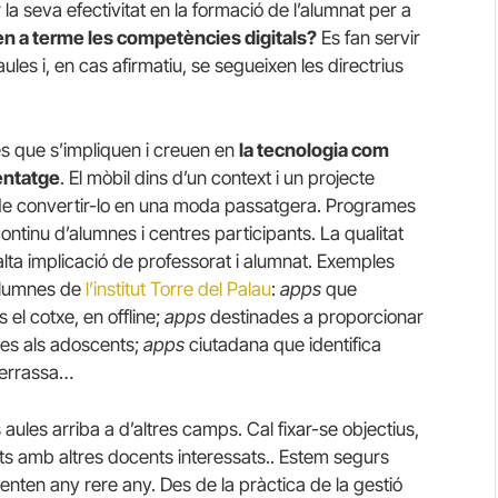
a seva efectivitat en la formació de l’alumnat per a
en a terme les competències digitals?
Es fan servir
 aules i, en cas afirmatiu, se segueixen les directrius
s que s’impliquen i creuen en
la tecnologia com
entatge
. El mòbil dins d’un context i un projecte
e de convertir-lo en una moda passatgera. Programes
tinu d’alumnes i centres participants. La qualitat
alta implicació de professorat i alumnat. Exemples
 alumnes de
l’institut Torre del Palau
:
apps
que
 el cotxe, en offline;
apps
destinades a proporcionar
ves als adoscents;
apps
ciutadana que identifica
Terrassa…
s aules arriba a d’altres camps. Cal fixar-se objectius,
ats amb altres docents interessats.. Estem segurs
menten any rere any. Des de la pràctica de la gestió