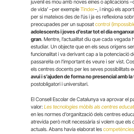
juvenil es mou amb noves eines o aplicacions –o
de vida’ –per exemple
Tinder
–, i ningú els apo
per si mateixos des de l’ús i ja es reflexiona s
preocupades per un suposat
control (impossible
adolescents i joves d’estar tot el dia enganx
gran
. Mentre, l’actualitat diu que cada vegada
estudiar. Un objecte que en els seus orígens ser
funcionalitat i va derivant cap a la potenciació 
passarel·la on l’important és veure i ser vist. 
els centres docents per les seves possibilitats 
avui i s’ajuden de forma no presencial amb la
postobligatori i universitari.
El Consell Escolar de Catalunya va aprovar el
valor:
Les tecnologies mòbils als centres educat
en les normes d’organització dels centres educa
atrevida però molt necessària si volem que els 
actuals. Abans havia elaborat les
competències d