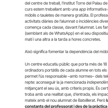
del centre de treball, l’institut Torre del Palau
curs estem treballant amb una
app
informativa 
mòbils o tauletes de manera gratüita. El professo
activitats diàries de l’alumnat o incidències di
comença cada classe, davant l’alumnat. Les fam
(semblant als de WhatsApp) en el seu dispositi
matí i una altra a la tarda a hores concretes.
Això significa fomentar la dependència del mòbil 
Un centre educatiu públic que porta més de 18 an
ordinadors portàtils de cada alumne en tots els
permet l’ús responsable –amb normes– dels telè
repte: aconseguir la ja mencionada
independèn
mitjançant el seu ús, amb criteris propis. És ce
troba amb una realitat que, d’entrada, els impac
mateix amb el nou alumnat de Batxillerat. Però
l
constants del professorat i des de la pràctica