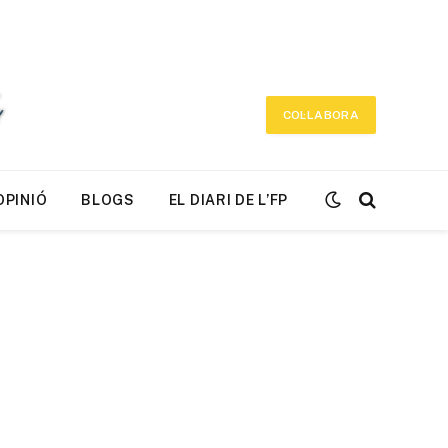
COL·LABORA
OPINIÓ
BLOGS
EL DIARI DE L’FP