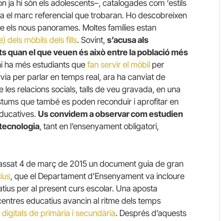
n ja hi són els adolescents–, catalogades com ‘estils
rta el marc referencial que trobaran. Ho descobreixen
obre els nous panorames. Moltes famílies estan
) dels mòbils dels fills
. Sovint,
s’acusa als
ats quan el que veuen és això entre la població més
 hi ha més estudiants que
fan servir el mòbil
per
via per parlar en temps real, ara ha canviat de
de les relacions socials, talls de veu gravada, en una
Costums que també es poden reconduir i aprofitar en
educatives.
Us convidem a observar com estudien
 tecnologia
, tant en l’ensenyament obligatori,
 passat 4 de març de 2015 un document guia de gran
ius
, que el Departament d’Ensenyament va incloure
tius per al present curs escolar. Una aposta
centres educatius avancin al ritme dels temps
igitals de primària i secundària
. Després d’aquests