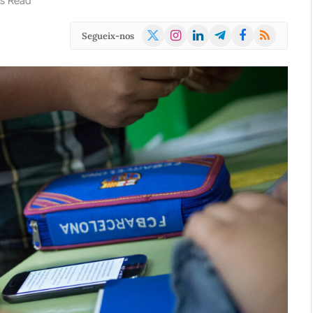
s Read
X
Instagram
LinkedIn
Telegram
Facebook
RSS
Segueix-nos
(Twitter)