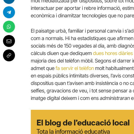
molt mediatitzada per dispositius, sobre tot mò
interactuar per aportar i rebre informació, estimu
econòmica i dinamitzar tecnologies que no par
El paisatge urbà, familiar i personal canvia i s’a
com a normals. Hi ha estadístiques que afirmen 
socials més de 150 vegades al dia, amb diagnòs
càlculs diuen que dediquem
dues hores diàries
majoria des del telèfon mòbil. Segons el darre
admet que
fa servir el telèfon
molt habitualment 
en espais públics intimitats diverses, l’avís con
dispositius quan t’avisen amb insistència o no ca
selfies, gravacions de veu, i tot sense pensar a 
imatge digital deixem i com ens
administraran
e