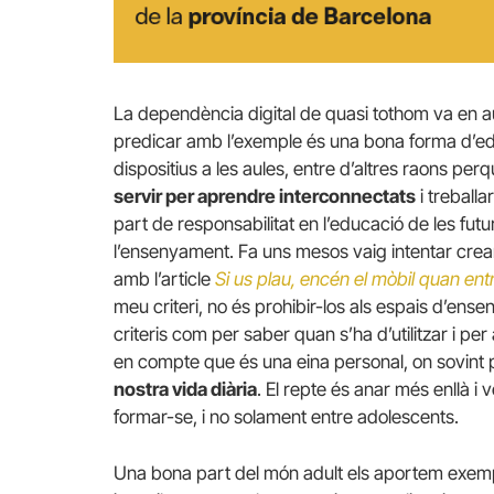
La dependència digital de quasi tothom va en a
predicar amb l’exemple és una bona forma d’educa
dispositius a les aules, entre d’altres raons per
servir per aprendre interconnectats
i treballa
part de responsabilitat en l’educació de les fu
l’ensenyament. Fa uns mesos vaig intentar cre
amb l’article
Si us plau, encén el mòbil quan entr
meu criteri, no és prohibir-los als espais d’ense
criteris com per saber quan s’ha d’utilitzar i per
en compte que és una eina personal, on sovint
nostra vida diària
. El repte és anar més enllà i
formar-se, i no solament entre adolescents.
Una bona part del món adult els aportem exemple