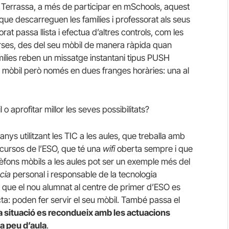
 de Terrassa, a més de participar en mSchools, aquest
que descarreguen les famílies i professorat als seus
rat passa llista i efectua d’altres controls, com les
verses, des del seu mòbil de manera ràpida quan
ílies reben un missatge instantani tipus PUSH
u mòbil però només en dues franges horàries: una al
o aprofitar millor les seves possibilitats?
ys utilitzant les TIC a les aules, que treballa amb
 cursos de l’ESO, que té una
wifi
oberta sempre i que
fons mòbils a les aules pot ser un exemple més del
cia
personal i responsable de la tecnologia
rt que el nou alumnat al centre de primer d’ESO es
ta: poden fer servir el seu mòbil. També passa el
a situació es recondueix amb les actuacions
 a peu d’aula
.