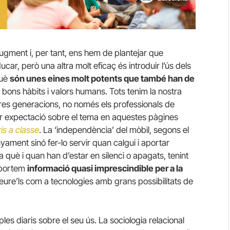
ugment i, per tant, ens hem de plantejar que
r, però una altra molt eficaç és introduir l’ús dels
què
són unes eines molt potents que també han de
r bons hàbits i valors humans. Tots tenim la nostra
tures generacions, no només els professionals de
ar expectació sobre el tema en aquestes pàgines
is a classe
. La ‘independència’ del mòbil, segons el
nyament sinó fer-lo servir quan calgui i aportar
 a què i quan han d’estar en silenci o apagats, tenint
 portem
informació quasi imprescindible per a la
 veure’ls com a tecnologies amb grans possibilitats de
s diaris sobre el seu ús. La sociologia relacional