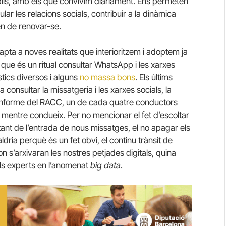
bils, amb els que convivim diàriament. Ens permeten
lar les relacions socials, contribuir a la dinàmica
en de renovar-se.
dapta a noves realitats que interioritzem i adoptem ja
que és un ritual consultar WhatsApp i les xarxes
tics diversos i alguns
no massa bons
. Els últims
a consultar la missatgeria i les xarxes socials, la
r informe del RACC, un de cada quatre conductors
mentre condueix. Per no mencionar el fet d’escoltar
stant de l’entrada de nous missatges, el no apagar els
ldria perquè és un fet obvi, el continu trànsit de
on s’arxivaran les nostres petjades digitals, quina
ls experts en l’anomenat
big data
.