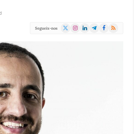
d
X
Instagram
LinkedIn
Telegram
Facebook
RSS
Segueix-nos
(Twitter)