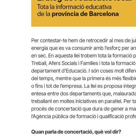
Per contestar-te hem de retrocedir al mes de juli
energia que es va consumir amb l’esforç per ar
en sec. En aquesta llei trobem tota la formació
Treball, Afers Socials i Famílies i tota la formac
departament d’Educació. I són coses molt difere
del temps, mentre que la primera és més flexib
o fins i tot de l’empresa. La llei es proposa int
entesa entre dos departaments que, malaurad
treballant en moltes iniciatives en paral·lel. Pe
procés de concertació que dura de gener a mai
l’Agència pública de formació i qualificació profes
Quan parla de concertació, què vol dir?