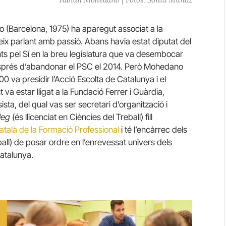
 (Barcelona, 1975) ha aparegut associat a la
ueix parlant amb passió. Abans havia estat diputat del
 pel Sí en la breu legislatura que va desembocar
 després d’abandonar el PSC el 2014. Però Mohedano
 va presidir l’Acció Escolta de Catalunya i el
va estar lligat a la Fundació Ferrer i Guàrdia,
sista, del qual vas ser secretari d’organització i
leg
(és llicenciat en Ciències del Treball) fill
atalà de la Formació Professional
i té l’encàrrec dels
ball) de posar ordre en l’enrevessat univers dels
Catalunya.