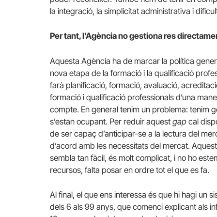
la integració, la simplicitat administrativa i difi
Per tant, l’Agència no gestiona res directam
Aquesta Agència ha de marcar la política gener
nova etapa de la formació i la qualificació prof
farà planificació, formació, avaluació, acredita
formació i qualificació professionals d’una maner
compte. En general tenim un problema: tenim gent
s’estan ocupant. Per reduir aquest
gap
cal disp
de ser capaç d’anticipar-se a la lectura del merca
d’acord amb les necessitats del mercat. Aquest
sembla tan fàcil, és molt complicat, i no ho es
recursos, falta posar en ordre tot el que es fa.
Al final, el que ens interessa és que hi hagi un
dels 6 als 99 anys, que comenci explicant als inf