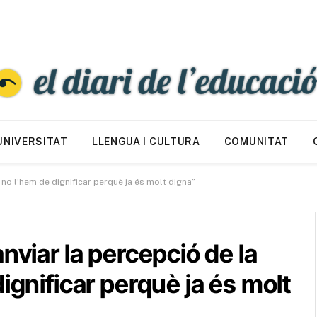
UNIVERSITAT
LLENGUA I CULTURA
COMUNITAT
 no l’hem de dignificar perquè ja és molt digna”
nviar la percepció de la
ignificar perquè ja és molt