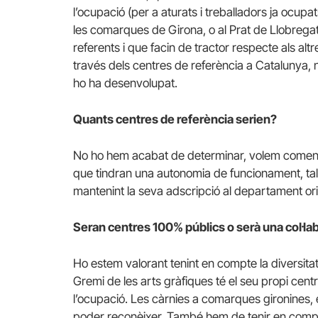
l’ocupació (per a aturats i treballadors ja ocupa
les comarques de Girona, o al Prat de Llobregat p
referents i que facin de tractor respecte als alt
través dels centres de referència a Catalunya, 
ho ha desenvolupat.
Quants centres de referència serien?
No ho hem acabat de determinar, volem comença
que tindran una autonomia de funcionament, tal co
mantenint la seva adscripció al departament ori
Seran centres 100% públics o serà una col·la
Ho estem valorant tenint en compte la diversitat
Gremi de les arts gràfiques té el seu propi centr
l’ocupació. Les càrnies a comarques gironines, e
poder reconèixer. També hem de tenir en compte l