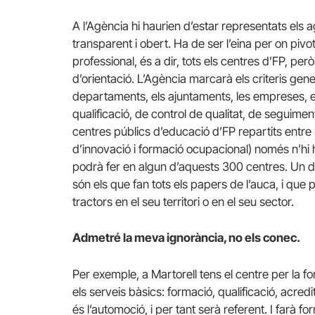
A l’Agència hi haurien d’estar representats els 
transparent i obert. Ha de ser l’eina per on pivot
professional, és a dir, tots els centres d’FP, per
d’orientació. L’Agència marcarà els criteris genera
departaments, els ajuntaments, les empreses, els
qualificació, de control de qualitat, de seguime
centres públics d’educació d’FP repartits entre
d’innovació i formació ocupacional) només n’hi 
podrà fer en algun d’aquests 300 centres. Un de
són els que fan tots els papers de l’auca, i que
tractors en el seu territori o en el seu sector.
Admetré la meva ignorància, no els conec.
Per exemple, a Martorell tens el centre per la 
els serveis bàsics: formació, qualificació, acred
és l’automoció, i per tant serà referent. I farà for