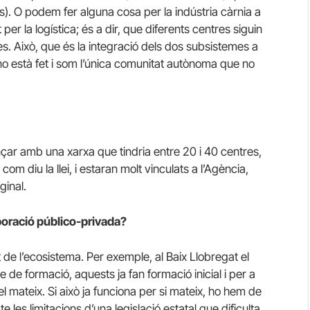
ts). O podem fer alguna cosa per la indústria càrnia a
er la logística; és a dir, que diferents centres siguin
res. Això, que és la integració dels dos subsistemes a
no està fet i som l’única comunitat autònoma que no
r amb una xarxa que tindria entre 20 i 40 centres,
m diu la llei, i estaran molt vinculats a l’Agència,
ginal.
boració público-privada?
 de l’ecosistema. Per exemple, al Baix Llobregat el
e de formació, aquests ja fan formació inicial i per a
l mateix. Si això ja funciona per si mateix, ho hem de
es limitacions d’una legislació estatal que dificulta