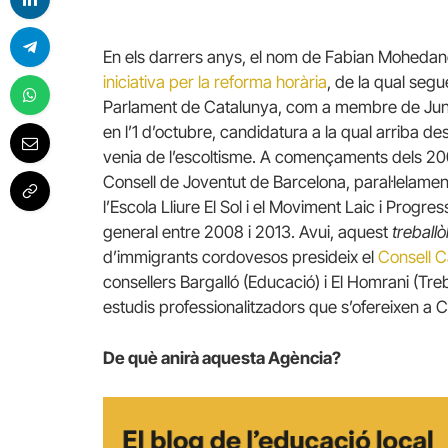
En els darrers anys, el nom de Fabian Mohedano
iniciativa per la reforma horària
, de la qual seg
Parlament de Catalunya, com a membre de Junts
en l’1 d’octubre, candidatura a la qual arriba
venia de l’escoltisme. A començaments dels 2000
Consell de Joventut de Barcelona, paral·lelament 
l’Escola Lliure El Sol i el Moviment Laic i Progres
general entre 2008 i 2013. Avui, aquest
treballò
d’immigrants cordovesos presideix el
Consell C
consellers Bargalló (Educació) i El Homrani (Tre
estudis professionalitzadors que s’ofereixen a 
De què anirà aquesta Agència?