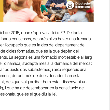
ol de 2015, quan s’aprova la llei d’FP. De tanta
ribar a consensos, després hi va haver una frenada
 per l’ocupació que es fa des del departament de
ió de cicles formatius, que és la que depèn del
nts. La segona és una formació molt estable al llarg
le i dinàmica, s’adapta més a la demanda del mercat
egrar aquests dos subsistemes, i això requereix una
ament, durant més de dues dècades han estat
r tant, des que vaig arribar hem estat dissenyant un
g, i que ha de desembocar en la constitució de
sionals, que és el que diu la llei.