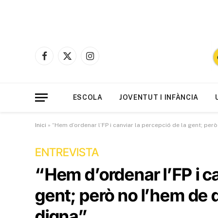
Facebook
X
Instagram
(Twitter)
ESCOLA
JOVENTUT I INFÀNCIA
Inici
»
“Hem d’ordenar l’FP i canviar la percepció de la gent; però
ENTREVISTA
“Hem d’ordenar l’FP i ca
gent; però no l’hem de d
digna”