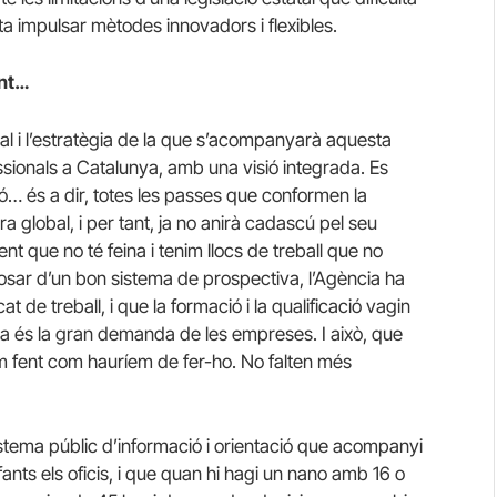
culta impulsar mètodes innovadors i flexibles.
ent…
al i l’estratègia de la que s’acompanyarà aquesta
essionals a Catalunya, amb una visió integrada. Es
ció… és a dir, totes les passes que conformen la
a global, i per tant, ja no anirà cadascú pel seu
 que no té feina i tenim llocs de treball que no
osar d’un bon sistema de prospectiva, l’Agència ha
t de treball, i que la formació i la qualificació vagin
a és la gran demanda de les empreses. I això, que
tem fent com hauríem de fer-ho. No falten més
 sistema públic d’informació i orientació que acompanyi
ants els oficis, i que quan hi hagi un nano amb 16 o