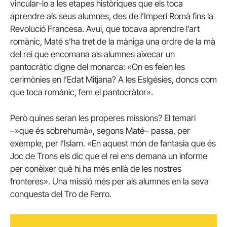
vincular-lo a les etapes històriques que els toca
aprendre als seus alumnes, des de l’Imperi Romà fins la
Revolució Francesa. Avui, que tocava aprendre l’art
romànic, Maté s’ha tret de la màniga una ordre de la mà
del rei que encomana als alumnes aixecar un
pantocràtic digne del monarca: «On es feien les
cerimònies en l’Edat Mitjana? A les Eslgésies, doncs com
que toca romànic, fem el pantocràtor».
Però quines seran les properes missions? El temari
–»que és sobrehumà», segons Maté– passa, per
exemple, per l’Islam. «En aquest món de fantasia que és
Joc de Trons els dic que el rei ens demana un informe
per conèixer què hi ha més enllà de les nostres
fronteres». Una missió més per als alumnes en la seva
conquesta del Tro de Ferro.