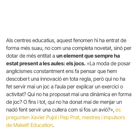
Als centres educatius, aquest fenomen hi ha entrat de
forma més suau, no com una completa novetat, sinó per
dotar de més entitat a
un element que sempre ha
estat present a les aules: els jocs.
«La moda de posar
anglicismes constantment ens fa pensar que hem
descobert una innovació en tota regla, però qui no ha
fet servir mai un joc a l’aula per explicar un exercici o
activitat? Qui no ha proposat mai una dinàmica en forma
de joc? O fins i tot, qui no ha donat mai de menjar un
nadó fent servir una cullera com si fos un avió?»,
es
pregunten Xavier Pujol i Pep Prat, mestres i impulsors
de Makeit! Education
.