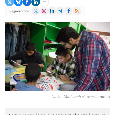
X
Instagram
LinkedIn
Telegram
Facebook
RSS
Segueix-nos
(Twitter)
Nacho Maté amb els seus alumnes