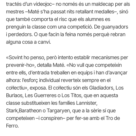
tractés d’un videojoc– no només és un maldecap per als
mestres –Maté s’ha passat nits retallant medalles–, sinó
que també comporta el risc que els alumnes es
prenguin la classe com una competició. De guanyadors
i perdedors. O que facin la feina només perquè rebran
alguna cosa a canvi.
«Sovint ho penso, però intento establir mecanismes per
prevenir-ho», detalla Maté. «No vull que competeixin
entre ells, d’entrada treballen en equips i han d’avançar
alhora: l’esforç individual reverteix sempre en el
col·lectiu», exposa. El col·lectiu són els Gladiadors, Los
Burlaos, Les Guerreres o Los Titos, que en aquesta
classe substitueixen les famílies Lannister,
Stark,Baratheon o Targaryen, que a la sèrie sí que
competeixen –i conspiren– per fer-se amb el Tro de
Ferro.