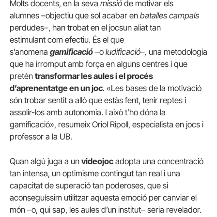
Molts docents, en la seva
missió
de motivar els
alumnes –objectiu que sol acabar en
batalles campals
perdudes–, han trobat en el jocsun aliat tan
estimulant com efectiu. És el que
s’anomena
gamificació
–
o
ludificació
–,
una metodologia
que ha irromput amb força en alguns centres i que
pretén
transformar les aules i el procés
d’aprenentatge en un joc
. «Les bases de la motivació
són trobar sentit a allò que estàs fent, tenir reptes i
assolir-los amb autonomia. I això t’ho dóna la
gamificació», resumeix Oriol Ripoll, especialista en jocs i
professor a la UB.
Quan algú juga a un
videojoc
adopta una concentració
tan intensa, un optimisme contingut tan real i una
capacitat de superació tan poderoses, que si
aconseguíssim utilitzar aquesta emoció per canviar el
món –o, qui sap, les aules d’un institut– seria revelador.