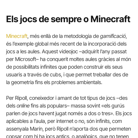
Els jocs de sempre o Minecraft
Minecraft
, més enllà de la metodologia de
gamificació
,
és l’exemple global més recent de la incorporació dels
jocs a les aules. Aquest videojoc –adquirit l’any passat
per Microsoft– ha conquerit moltes aules gràcies al món
de possibilitats infinites que poden construir els seus
usuaris a través de cubs, i que permet treballar des de
la geometria fins els problemes ambientals.
Per Ripoll, coneixedor i amant de tot tipus de jocs –des
dels
online
fins als populars– massa sovint «els gurús
parlen de jocs havent jugat només a dos o tres». Els jocs
aplicables a l’aula, per internet o no, són infinits, com
assenyala Marín, però Ripoll n’aporta dos que permeten
copsar com hi ha jocs antics, o analògics, que no tenen