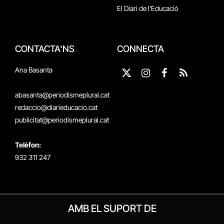
El Diari de l'Educació
CONTACTA'NS
CONNECTA
Ana Basanta
X
Instagram
Facebook
RSS
(Twitter)
abasanta@periodismeplural.cat
redaccio@diarieducacio.cat
publicitat@periodismeplural.cat
Telèfon:
932 311 247
AMB EL SUPORT DE