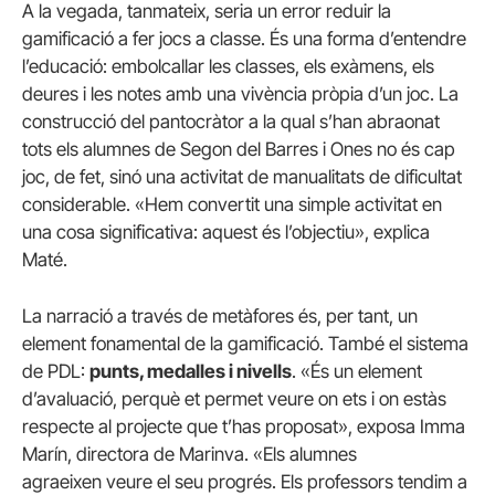
A la vegada, tanmateix, seria un error reduir la
gamificació a fer jocs a classe. És una forma d’entendre
l’educació: embolcallar les classes, els exàmens, els
deures i les notes amb una vivència pròpia d’un joc. La
construcció del pantocràtor a la qual s’han abraonat
tots els alumnes de Segon del Barres i Ones no és cap
joc, de fet, sinó una activitat de manualitats de dificultat
considerable. «Hem convertit una simple activitat en
una cosa significativa: aquest és l’objectiu», explica
Maté.
La narració a través de metàfores és, per tant, un
element fonamental de la gamificació. També el sistema
de PDL:
punts, medalles i nivells
. «És un element
d’avaluació, perquè et permet veure on ets i on estàs
respecte al projecte que t’has proposat», exposa Imma
Marín, directora de Marinva. «Els alumnes
agraeixen veure el seu progrés. Els professors tendim a