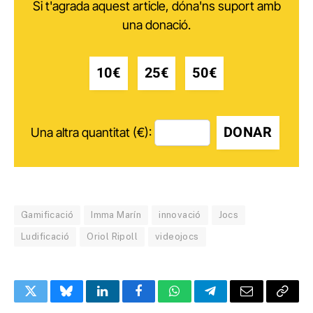
Si t'agrada aquest article, dóna'ns suport amb
una donació.
10€
25€
50€
DONAR
Una altra quantitat (€):
Gamificació
Imma Marín
innovació
Jocs
Ludificació
Oriol Ripoll
videojocs
Twitter
Bluesky
LinkedIn
Facebook
WhatsApp
Telegram
Email
Copy