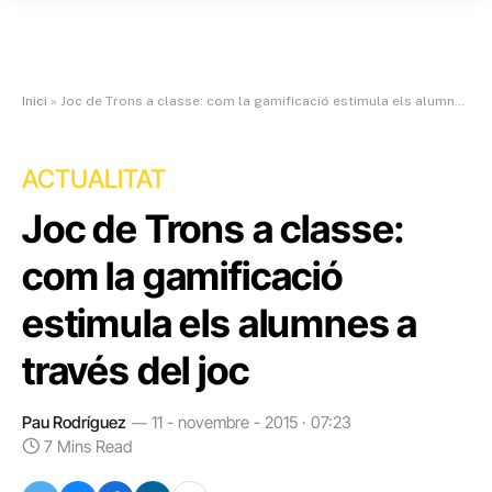
Inici
»
Joc de Trons a classe: com la gamificació estimula els alumnes a través del joc
ACTUALITAT
Joc de Trons a classe:
com la gamificació
estimula els alumnes a
través del joc
Pau Rodríguez
11 - novembre - 2015 · 07:23
7 Mins Read