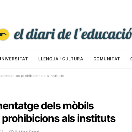
UNIVERSITAT
LLENGUA I CULTURA
COMUNITAT
parcar les prohibicions als instituts
enentatge dels mòbils
prohibicions als instituts