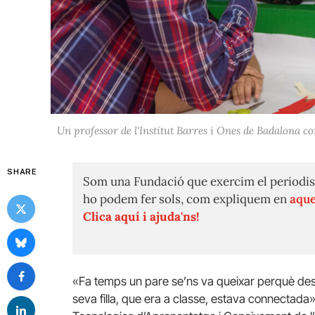
Un professor de l'Institut Barres i Ones de Badalona
SHARE
Som una Fundació que exercim el periodis
ho podem fer sols, com expliquem en
aque
Clica aquí i ajuda'ns!
«Fa temps un pare se’ns va queixar perquè des de
seva filla, que era a classe, estava connectada