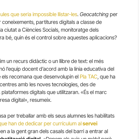
ules que seria impossible llistar-les
.
Geocatching
per
ar coneixements, partitures digitals a classe de
a ciutat a Ciències Socials, monitoratge dels
ra bé, quin és el control sobre aquestes aplicacions?
 un recurs didàctic o un llibre de text: el més
nó l’equip docent d’acord amb la línia educativa del
ñé els recomana que desenvolupin el
Pla TAC
, que ha
s centres amb les noves tecnologies, des de
 plataformes digitals que utilitzaran. «És el marc
esa digital», resumeix.
a per treballar amb els seus alumnes les habilitats
que han de dedicar per currículum al
servei
en a la gent gran dels casals del barri a entrar al
abetització digital
. «Donem als avis un mòbil però