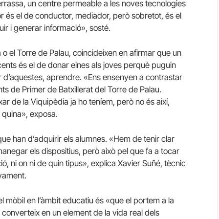
errassa, un centre permeable a les noves tecnologies
 és el de conductor, mediador, però sobretot, és el
uir i generar informació», sosté.
ca o el Torre de Palau, coincideixen en afirmar que un
cents és el de donar eines als joves perquè puguin
artir d’aquestes, aprendre. «Ens ensenyen a contrastar
nts de Primer de Batxillerat del Torre de Palau.
de la Viquipèdia ja ho teníem, però no és així,
s quina», exposa.
ue han d’adquirir els alumnes. «Hem de tenir clar
egar els dispositius, però això pel que fa a tocar
, ni on ni de quin tipus», explica Xavier Suñé, tècnic
yament.
l mòbil en l’àmbit educatiu és «que el portem a la
 converteix en un element de la vida real dels