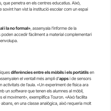
s, que penetra en els centres educatius. Això,
 sovint han vist la institució escolar com un espai
l i la no formal»
, assenyala l’informe de la
 poden accedir fàcilment a material complementari
senvolupa.
úniques
diferències entre els mòbils i els portàtils
en
assenyalen el ventall més ampli d’
apps
i de sensors
 activitats de l’aula. «Un experiment de física ara
 amb un
software
que tenen els alumnes al mòbil,
 el moviment», exemplifica Touron. «Això facilita
e abans, en una classe analògica, això requeria molt