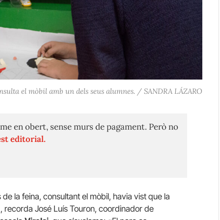
 consulta el mòbil amb un dels seus alumnes. / SANDRA LÁZARO
me en obert, sense murs de pagament. Però no
st editorial.
 la feina, consultant el mòbil, havia vist que la
», recorda José Luís Touron, coordinador de