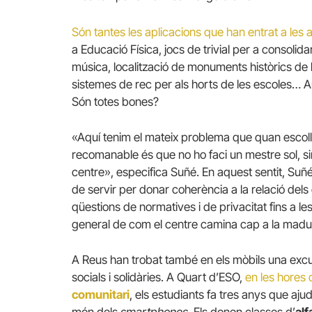
Són tantes les aplicacions que han entrat a les a
a Educació Física, jocs de trivial per a consolid
música, localització de monuments històrics de l
sistemes de rec per als horts de les escoles… A
Són totes bones?
«Aquí tenim el mateix problema que quan escollim
recomanable és que no ho faci un mestre sol, si
centre», especifica Suñé. En aquest sentit, Su
de servir per donar coherència a la relació del
qüestions de normatives i de privacitat fins a les
general de com el centre camina cap a la madur
A Reus han trobat també en els mòbils una excus
socials i solidàries. A Quart d’ESO,
en les hores 
comunitari
, els estudiants fa tres anys que ajud
món dels
smartphones.
Els donen classes d’
alf