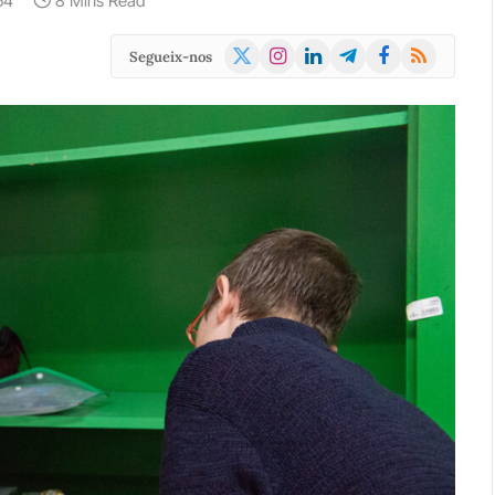
54
8 Mins Read
X
Instagram
LinkedIn
Telegram
Facebook
RSS
Segueix-nos
(Twitter)