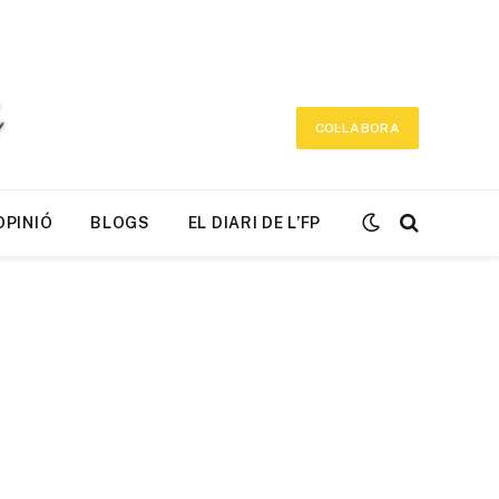
COL·LABORA
OPINIÓ
BLOGS
EL DIARI DE L’FP