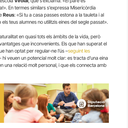
’escola
Virolai
, que s’exclama: «El pare es
na!». En termes similars s’expressa Misericòrdia
e
Reus
: «Si tu a casa passes estona a la tauleta i al
els teus alumnes no utilitzis eines del segle passat».
uralitat en quasi tots els àmbits de la vida, però
avantatges que inconvenients. Els que han superat el
ue han optat per regular-ne l’ús –
seguint les
– hi veuen un potencial molt clar: es tracta d’una eina
en una relació molt personal, i que els connecta amb