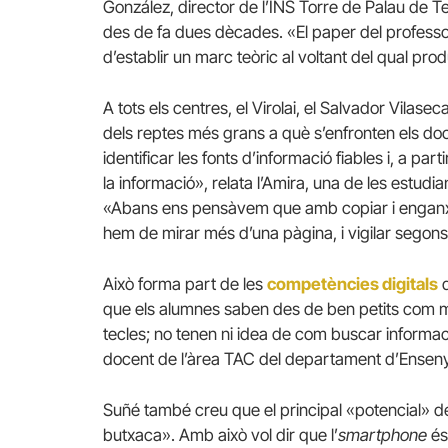
González, director de l’INS Torre de Palau de T
des de fa dues dècades. «El paper del professor
d’establir un marc teòric al voltant del qual prod
A tots els centres, el Virolai, el Salvador Vilase
dels reptes més grans a què s’enfronten els do
identificar les fonts d’informació fiables i, a p
la informació», relata l’Amira, una de les estudia
«Abans ens pensàvem que amb copiar i enganxar 
hem de mirar més d’una pàgina, i vigilar segon
Això forma part de les
competències digitals
q
que els alumnes saben des de ben petits com man
tecles; no tenen ni idea de com buscar informació
docent de l’àrea TAC del departament d’Ensen
Suñé també creu que el principal «potencial» de
butxaca». Amb això vol dir que l’
smartphone
és