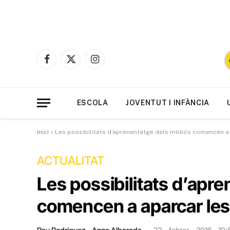
Facebook
X
Instagram
(Twitter)
ESCOLA
JOVENTUT I INFÀNCIA
Inici
»
Les possibilitats d’aprenentatge dels mòbils comencen a a
ACTUALITAT
Les possibilitats d’apr
comencen a aparcar les 