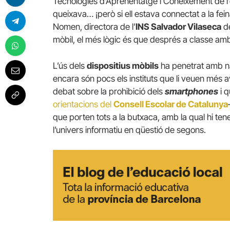
Tecnologies d’Aprenentatge i Coneixement de l
queixava… ¡però si ell estava connectat a la fei
Nomen, directora de l’
INS Salvador Vilaseca
d
mòbil, el més lògic és que després a classe amb 
L’ús dels
dispositius mòbils
ha penetrat amb nat
encara són pocs els instituts que li veuen més 
debat sobre la prohibició dels
smartphones
i q
orientacions del
Consell Escolar de Catalunya
que porten tots a la butxaca, amb la qual hi ten
l’univers informatiu en qüestió de segons.