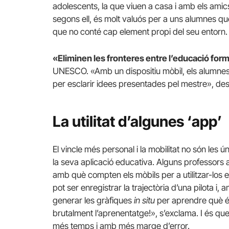
adolescents, la que viuen a casa i amb els amic
segons ell, és molt valuós per a uns alumnes que
que no conté cap element propi del seu entorn.
«Eliminen les fronteres entre l’educació forma
UNESCO. «Amb un dispositiu mòbil, els alumnes
per esclarir idees presentades pel mestre», de
La utilitat d’algunes ‘app’
El vincle més personal i la mobilitat no són les 
la seva aplicació educativa. Alguns professors 
amb què compten els mòbils per a utilitzar-los en
pot ser enregistrar la trajectòria d’una pilota i,
generar les gràfiques
in situ
per aprendre què és
brutalment l’aprenentatge!», s’exclama. I és qu
més temps i amb més marge d’error.