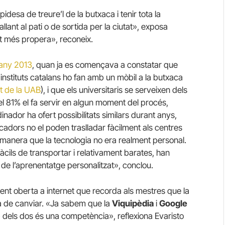
idesa de treure’l de la butxaca i tenir tota la
allant al pati o de sortida per la ciutat», exposa
olt més propera», reconeix.
’any 2013
, quan ja es començava a constatar que
instituts catalans ho fan amb un mòbil a la butxaca
t de la UAB
), i que els universitaris se serveixen dels
 el 81% el fa servir en algun moment del procés,
rdinador ha ofert possibilitats similars durant anys,
ucadors no el poden traslladar fàcilment als centres
 manera que la tecnologia no era realment personal.
àcils de transportar i relativament barates, han
at de l’aprenentatge personalitzat», conclou.
ent oberta a internet que recorda als mestres que la
a de canviar. «Ja sabem que la
Viquipèdia
i
Google
dels dos és una competència», reflexiona Evaristo