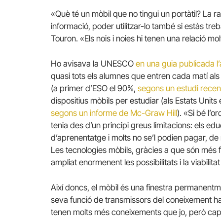
«Què té un mòbil que no tingui un portàtil? La rap
informació, poder utilitzar-lo també si estàs treb
Touron. «Els nois i noies hi tenen una relació m
Ho avisava la UNESCO
en una guia publicada l
quasi tots els alumnes que entren cada matí als 
(a primer d’ESO el 90%,
segons un estudi recen
dispositius mòbils per estudiar (als Estats Units
segons un informe de Mc-Graw Hill
). «Si bé l’o
tenia des d’un principi greus limitacions: els ed
d’aprenentatge i molts no se’l podien pagar, de
Les tecnologies mòbils, gràcies a que són més f
ampliat enormenent les possibilitats i la viabilit
Així doncs, el mòbil és una finestra permanentm
seva funció de transmissors del coneixement h
tenen molts més coneixements que jo, però cap 