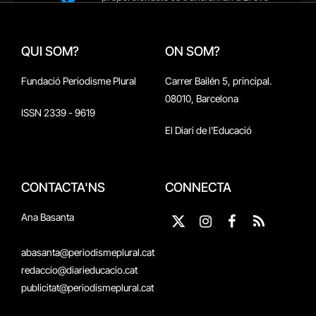
QUI SOM?
ON SOM?
Fundació Periodisme Plural
Carrer Bailén 5, principal.
08010, Barcelona
ISSN 2339 - 9619
El Diari de l'Educació
CONTACTA'NS
CONNECTA
Ana Basanta
X
Instagram
Facebook
RSS
(Twitter)
abasanta@periodismeplural.cat
redaccio@diarieducacio.cat
publicitat@periodismeplural.cat