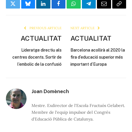
Twitter
Bluesky
LinkedIn
Facebook
WhatsApp
Telegram
Email
Copy
Link
PREVIOUS ARTICLE
NEXT ARTICLE
ACTUALITAT
ACTUALITAT
Lideratge directiu als
Barcelona acollirà al 2020 la
centres docents. Sortir de
fira d’educació superior més
l’embolic de la confusió
important d’Europa
Joan Domènech
Mestre. Exdirector de l'Escola Fructuós Gelabert.
Membre de l'equip impulsor del Congrés
d'Educació Pública de Catalunya.