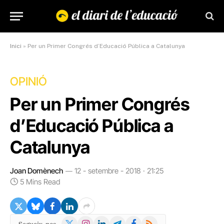
Inici
»
Per un Primer Congrés d’Educació Pública a Catalunya
OPINIÓ
Per un Primer Congrés
d’Educació Pública a
Catalunya
Joan Domènech
12 - setembre - 2018 · 21:25
5 Mins Read
X
Instagram
LinkedIn
Telegram
Facebook
RSS