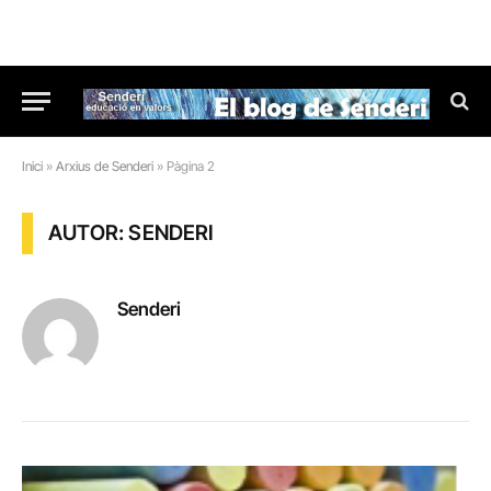
Inici
»
Arxius de Senderi
»
Pàgina 2
AUTOR: SENDERI
Senderi