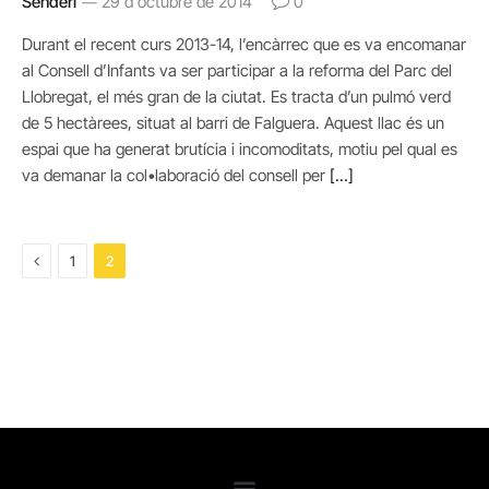
Senderi
29 d'octubre de 2014
0
Durant el recent curs 2013-14, l’encàrrec que es va encomanar
al Consell d’Infants va ser participar a la reforma del Parc del
Llobregat, el més gran de la ciutat. Es tracta d’un pulmó verd
de 5 hectàrees, situat al barri de Falguera. Aquest llac és un
espai que ha generat brutícia i incomoditats, motiu pel qual es
va demanar la col•laboració del consell per
[…]
Previous
1
2