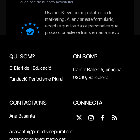
QUI SOM?
ON SOM?
El Diari de l'Educació
Carrer Bailén 5, principal.
08010, Barcelona
Fundació Periodisme Plural
CONTACTA'NS
CONNECTA
Ana Basanta
X
Instagram
Facebook
RSS
(Twitter)
abasanta@periodismeplural.cat
redaccio@diarieducacio.cat