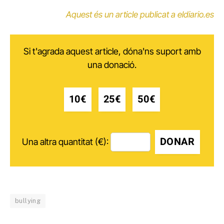
Aquest és un article publicat a eldiario.es
Si t'agrada aquest article, dóna'ns suport amb
una donació.
10€
25€
50€
DONAR
Una altra quantitat (€):
bullying