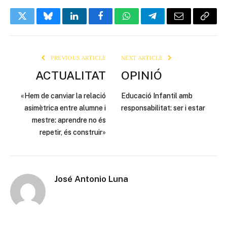
Twitter
Bluesky
LinkedIn
Facebook
WhatsApp
Telegram
Email
Copy
Link
PREVIOUS ARTICLE
NEXT ARTICLE
ACTUALITAT
OPINIÓ
«Hem de canviar la relació
Educació Infantil amb
asimètrica entre alumne i
responsabilitat: ser i estar
mestre: aprendre no és
repetir, és construir»
José Antonio Luna