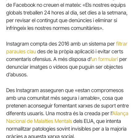
de Facebook no creuen el mateix: «Els nostres equips
globals treballen 24 hores al dia, set dies a la setmana,
per revisar el contingut que denúncies i eliminar si
infringeix les nostres normes comunitàries».
Instagram compta des 2016 amb un sistema per
filtrar
paraules clau
des de la pròpia aplicació i evitar certs
comentaris ofensius. A més disposa d’
un formulari
per
denunciar imatges o vídeos que puguin ser objectes
d’abusos.
Des Instagram asseguren que «estan compromesos
amb una comunitat més segura i amable», cosa que
pretenen aconseguir fomentant xarxes de suport entre
diferents usuaris. Una mostra és la creada per l’
Aliança
Nacional de Malalties Mentals
dels EUA, que intenta
normalitzar patologies sovint invisibles per a la majoria
gràcies a aquesta xarxa social.