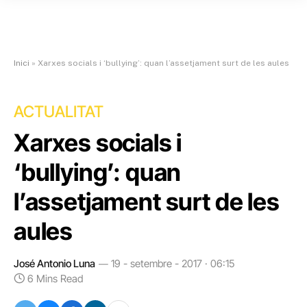
Inici
»
Xarxes socials i ‘bullying’: quan l’assetjament surt de les aules
ACTUALITAT
Xarxes socials i
‘bullying’: quan
l’assetjament surt de les
aules
José Antonio Luna
19 - setembre - 2017 · 06:15
6 Mins Read