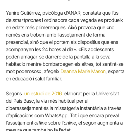
Yanire Gutiérrez, psicòloga d’ANAR, constata que l’ús
de
smartphones
i ordinadors cada vegada es produeix
en edats més primerenques. Això provoca que «no
només ens trobem amb l’assetjament de forma
presencial, sinó que el portem als dispositius que ens
acompanyen les 24 hores al dia». «Els adolescents
poden amagar-se darrere de la pantalla a la seva
habitació mentre bombardegen els altres, tot sentint-se
molt poderosos», afegeix
Deanna Marie Mason
, experta
en educació i salut familiar.
Segons
un estudi de 2016
elaborat per la Universitat
del País Basc, la via més habitual per al
ciberassetjament és la missatgeria instantània a través
d’aplicacions com WhatsApp. Tot i que encara preval
l’assetjament
offline
sobre l’
online
, el segon augmenta a
mesura que també ho fa l’edat.