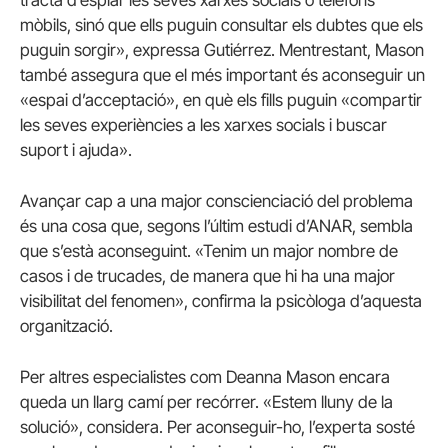
mòbils, sinó que ells puguin consultar els dubtes que els
puguin sorgir», expressa Gutiérrez. Mentrestant, Mason
també assegura que el més important és aconseguir un
«espai d’acceptació», en què els fills puguin «compartir
les seves experiències a les xarxes socials i buscar
suport i ajuda».
Avançar cap a una major conscienciació del problema
és una cosa que, segons l’últim estudi d’ANAR, sembla
que s’està aconseguint. «Tenim un major nombre de
casos i de trucades, de manera que hi ha una major
visibilitat del fenomen», confirma la psicòloga d’aquesta
organització.
Per altres especialistes com Deanna Mason encara
queda un llarg camí per recórrer. «Estem lluny de la
solució», considera. Per aconseguir-ho, l’experta sosté