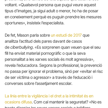
voltant. «Qualsevol persona que pugui veure aquest
tipus d’imatges, ja sigui adult o menor, ho ha de posar
en coneixement perquè es puguin prendre les mesures
oportunes», insisteix l’especialista.
De fet, Mason parla sobre
un estudi de 2017
que
analitza l’actitud dels pares davant de casos
de
ciberbullying
. «Es sorprenen quan veuen que el seu
fill ha enviat material pornogràfic o que la seva
personalitat a les xarxes socials és molt agressiva»,
revela l’educadora. Segons la professional, la prevenció
no passa per ignorar el problema, sinó per «evitar el risc
de ser víctima o agressor» a través de l’educació i
converses sobre l’assetjament escolar.
La línia entre la vigilància i el dret a la intimitat és en
ocasions difusa
. Com cal mantenir la seguretat? «No es
tracta d’espiar les seves xarxes socials o telèfons