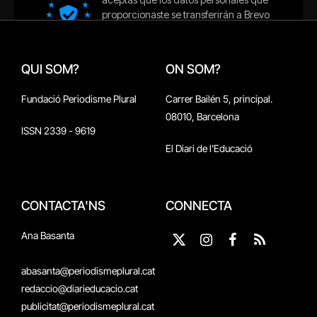
QUI SOM?
ON SOM?
Fundació Periodisme Plural
Carrer Bailén 5, principal.
08010, Barcelona
ISSN 2339 - 9619
El Diari de l'Educació
CONTACTA'NS
CONNECTA
Ana Basanta
X
Instagram
Facebook
RSS
(Twitter)
abasanta@periodismeplural.cat
redaccio@diarieducacio.cat
publicitat@periodismeplural.cat