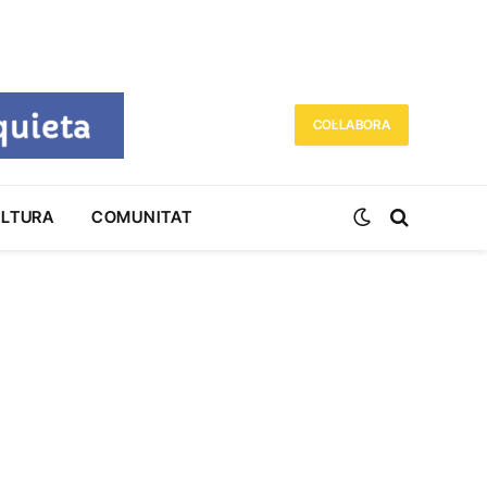
COL·LABORA
ULTURA
COMUNITAT