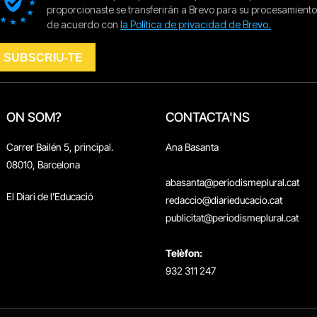
ON SOM?
CONTACTA'NS
Carrer Bailén 5, principal.
Ana Basanta
08010, Barcelona
abasanta@periodismeplural.cat
El Diari de l'Educació
redaccio@diarieducacio.cat
publicitat@periodismeplural.cat
Telèfon:
932 311 247