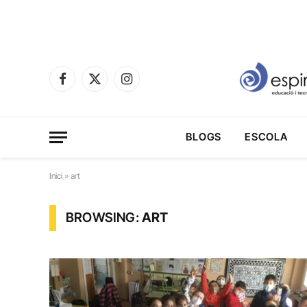
Facebook
X
Instagram
(Twitter)
BLOGS
ESCOLA
Inici
»
art
BROWSING:
ART