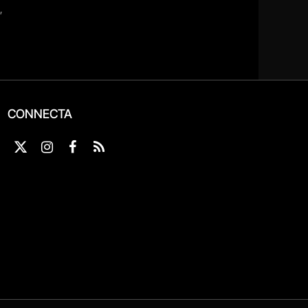
CONNECTA
X
Instagram
Facebook
RSS
(Twitter)