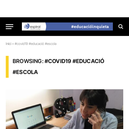
Inici
»
#covid19 #educació #escola
BROWSING:
#COVID19 #EDUCACIÓ
#ESCOLA