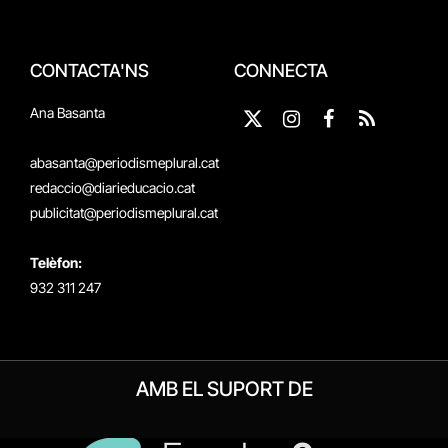
CONTACTA'NS
CONNECTA
Ana Basanta
X
Instagram
Facebook
RSS
(Twitter)
abasanta@periodismeplural.cat
redaccio@diarieducacio.cat
publicitat@periodismeplural.cat
Telèfon:
932 311 247
AMB EL SUPORT DE