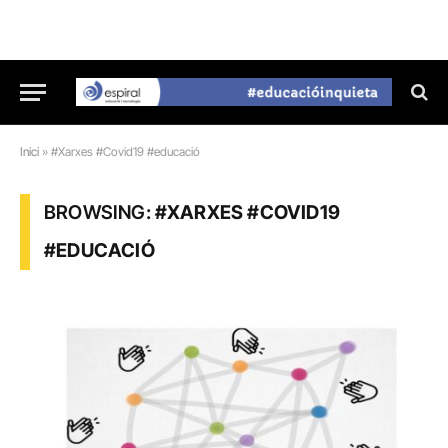
Inici
»
#Xarxes #Covid19 #educació
BROWSING:
#XARXES #COVID19
#EDUCACIÓ