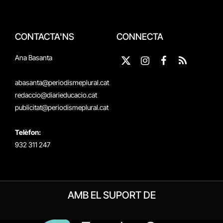
CONTACTA'NS
CONNECTA
Ana Basanta
X
Instagram
Facebook
RSS
(Twitter)
abasanta@periodismeplural.cat
redaccio@diarieducacio.cat
publicitat@periodismeplural.cat
Telèfon:
932 311 247
AMB EL SUPORT DE