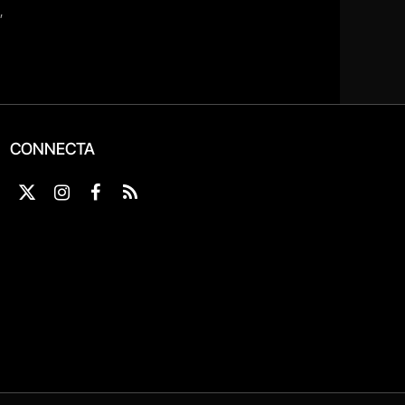
CONNECTA
X
Instagram
Facebook
RSS
(Twitter)