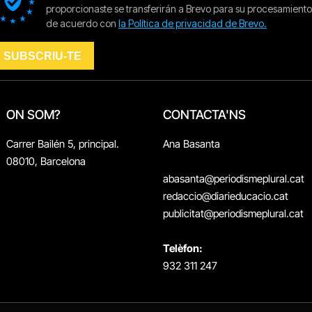
ON SOM?
CONTACTA'NS
Carrer Bailén 5, principal.
Ana Basanta
08010, Barcelona
abasanta@periodismeplural.cat
redaccio@diarieducacio.cat
publicitat@periodismeplural.cat
Telèfon:
932 311 247