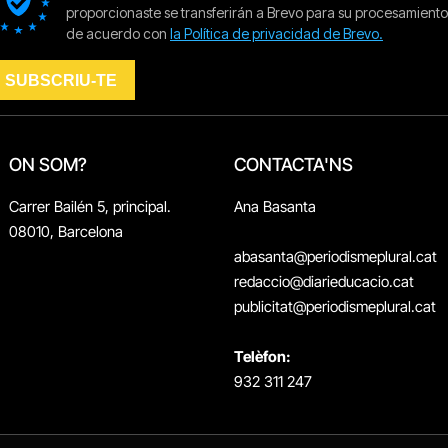
ON SOM?
CONTACTA'NS
Carrer Bailén 5, principal.
Ana Basanta
08010, Barcelona
abasanta@periodismeplural.cat
redaccio@diarieducacio.cat
publicitat@periodismeplural.cat
Telèfon:
932 311 247