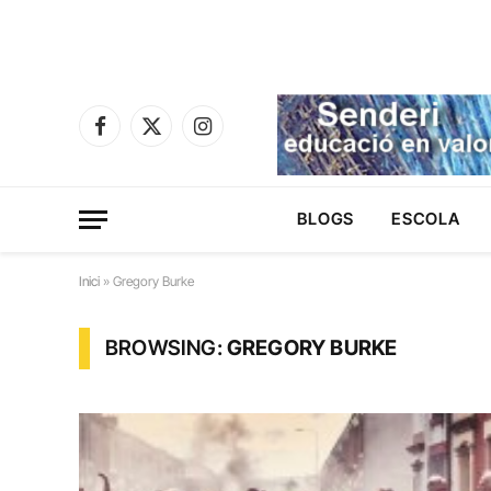
Facebook
X
Instagram
(Twitter)
BLOGS
ESCOLA
Inici
»
Gregory Burke
BROWSING:
GREGORY BURKE