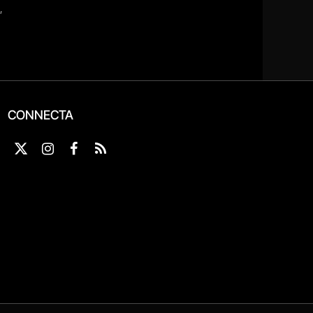
CONNECTA
X
Instagram
Facebook
RSS
(Twitter)