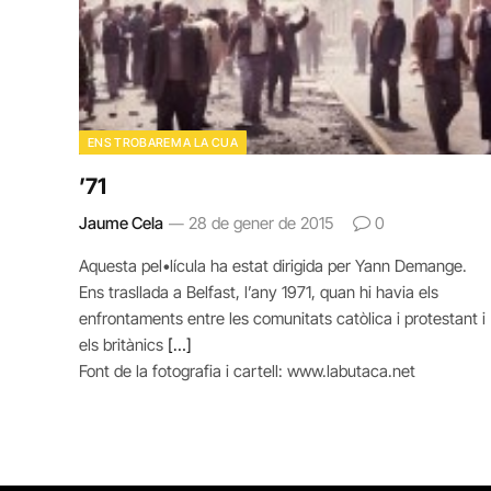
ENS TROBAREM A LA CUA
’71
Jaume Cela
28 de gener de 2015
0
Aquesta pel•lícula ha estat dirigida per Yann Demange.
Ens trasllada a Belfast, l’any 1971, quan hi havia els
enfrontaments entre les comunitats catòlica i protestant i
els britànics
[…]
Font de la fotografia i cartell: www.labutaca.net