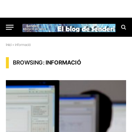
Inici
»
informació
BROWSING:
INFORMACIÓ