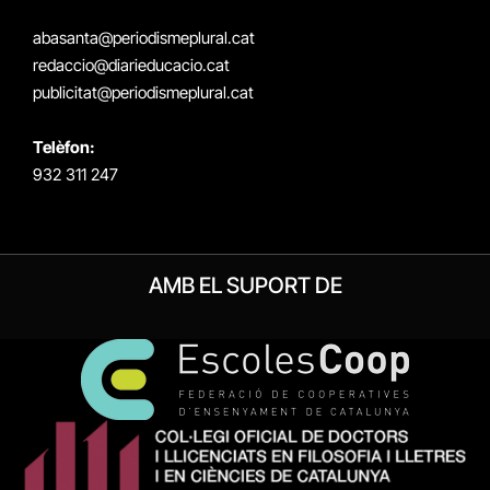
(Twitter)
abasanta@periodismeplural.cat
redaccio@diarieducacio.cat
publicitat@periodismeplural.cat
Telèfon:
932 311 247
AMB EL SUPORT DE