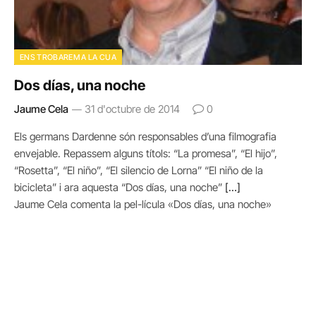
ENS TROBAREM A LA CUA
Dos días, una noche
Jaume Cela
31 d'octubre de 2014
0
Els germans Dardenne són responsables d’una filmografia
envejable. Repassem alguns títols: “La promesa”, “El hijo”,
“Rosetta”, “El niño”, “El silencio de Lorna” “El niño de la
bicicleta” i ara aquesta “Dos días, una noche”
[…]
Jaume Cela comenta la pel-lícula «Dos días, una noche»