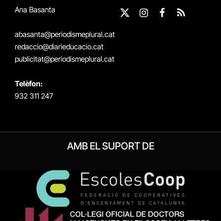
Ana Basanta
X
Instagram
Facebook
RSS
(Twitter)
abasanta@periodismeplural.cat
redaccio@diarieducacio.cat
publicitat@periodismeplural.cat
Telèfon:
932 311 247
AMB EL SUPORT DE