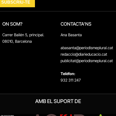
ON SOM?
CONTACTA'NS
Carrer Bailén 5, principal.
Ana Basanta
08010, Barcelona
abasanta@periodismeplural.cat
redaccio@diarieducacio.cat
publicitat@periodismeplural.cat
Telèfon:
932 311 247
AMB EL SUPORT DE