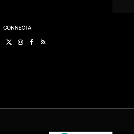
CONNECTA
X
Instagram
Facebook
RSS
(Twitter)