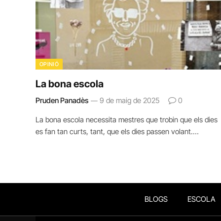
OPINIÓ
La bona escola
Pruden Panadès
9 de maig de 2025
0
La bona escola necessita mestres que trobin que els dies
es fan tan curts, tant, que els dies passen volant.…
BLOGS
ESCOLA