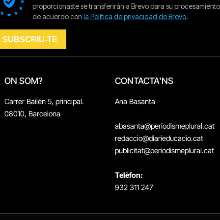
ON SOM?
CONTACTA'NS
Carrer Bailén 5, principal.
Ana Basanta
08010, Barcelona
abasanta@periodismeplural.cat
redaccio@diarieducacio.cat
publicitat@periodismeplural.cat
Telèfon:
932 311 247