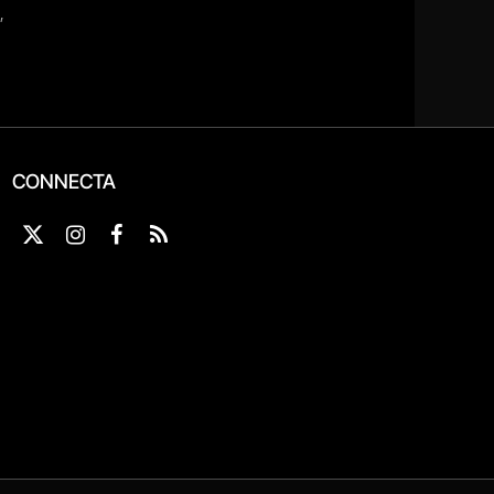
CONNECTA
X
Instagram
Facebook
RSS
(Twitter)