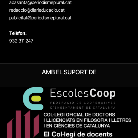
abasanta@periodismeplural.cat
redaccio@diarieducacio.cat
publicitat@periodismeplural.cat
Telèfon:
932 311 247
AMB EL SUPORT DE