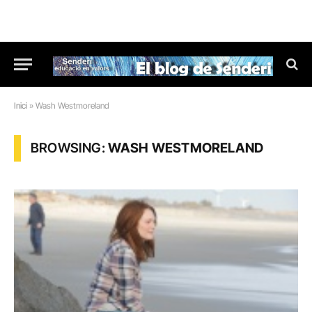
Inici
»
Wash Westmoreland
BROWSING:
WASH WESTMORELAND