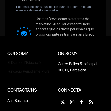
QUI SOM?
ON SOM?
El Diari de l'Educació
Carrer Bailén 5, principal.
08010, Barcelona
Fundació Periodisme Plural
CONTACTA'NS
CONNECTA
Ana Basanta
X
Instagram
Facebook
RSS
(Twitter)