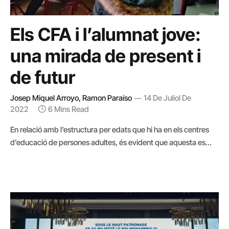
Els CFA i l’alumnat jove:
una mirada de present i
de futur
Josep Miquel Arroyo, Ramon Paraíso
14 De Juliol De
2022
6 Mins Read
En relació amb l’estructura per edats que hi ha en els centres
d’educació de persones adultes, és evident que aquesta es
troba fortament condicionada pel context urbanístic i
sociodemogràfic del centre en qüestió, així com per la mateixa
oferta formativa definida des de l’escola. Són moltes les
variables que poden…