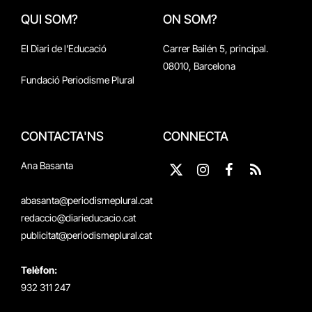
QUI SOM?
ON SOM?
El Diari de l'Educació
Carrer Bailén 5, principal.
08010, Barcelona
Fundació Periodisme Plural
CONTACTA'NS
CONNECTA
Ana Basanta
X
Instagram
Facebook
RSS
(Twitter)
abasanta@periodismeplural.cat
redaccio@diarieducacio.cat
publicitat@periodismeplural.cat
Telèfon:
932 311 247