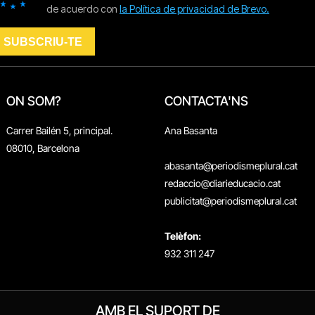
ON SOM?
CONTACTA'NS
Carrer Bailén 5, principal.
Ana Basanta
08010, Barcelona
abasanta@periodismeplural.cat
redaccio@diarieducacio.cat
publicitat@periodismeplural.cat
Telèfon:
932 311 247
AMB EL SUPORT DE