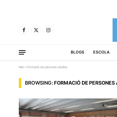
Facebook
X
Instagram
(Twitter)
BLOGS
ESCOLA
Inici
»
Formació de persones adultes
BROWSING:
FORMACIÓ DE PERSONES 