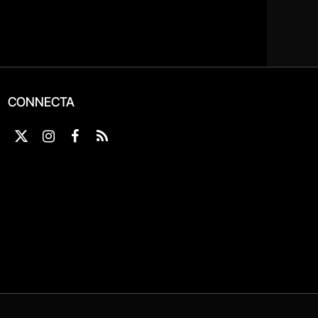
CONNECTA
X
Instagram
Facebook
RSS
(Twitter)