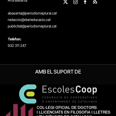
Ana Basanta
X
Instagram
Facebook
RSS
(Twitter)
abasanta@periodismeplural.cat
redaccio@diarieducacio.cat
publicitat@periodismeplural.cat
Telèfon:
932 311 247
AMB EL SUPORT DE