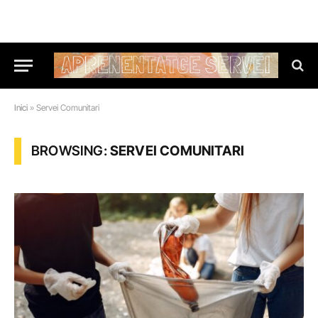
Inici
»
Servei Comunitari
BROWSING:
SERVEI COMUNITARI