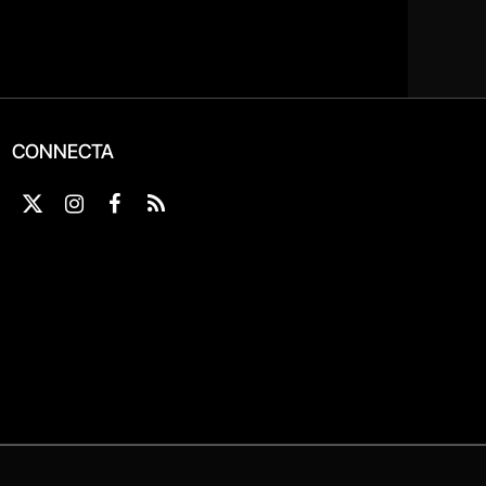
CONNECTA
X
Instagram
Facebook
RSS
(Twitter)