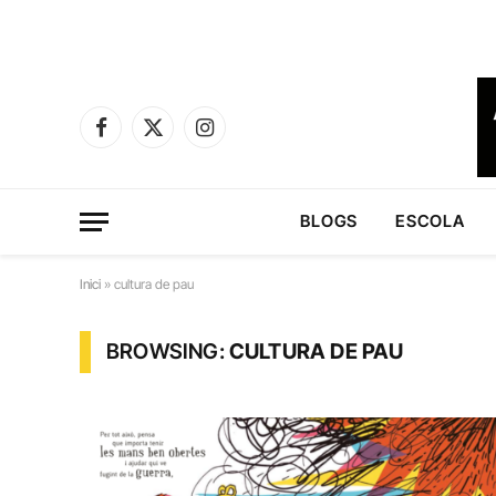
Facebook
X
Instagram
(Twitter)
BLOGS
ESCOLA
Inici
»
cultura de pau
BROWSING:
CULTURA DE PAU