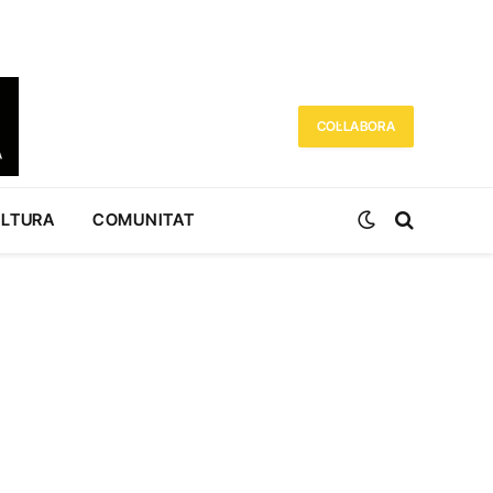
COL·LABORA
ULTURA
COMUNITAT