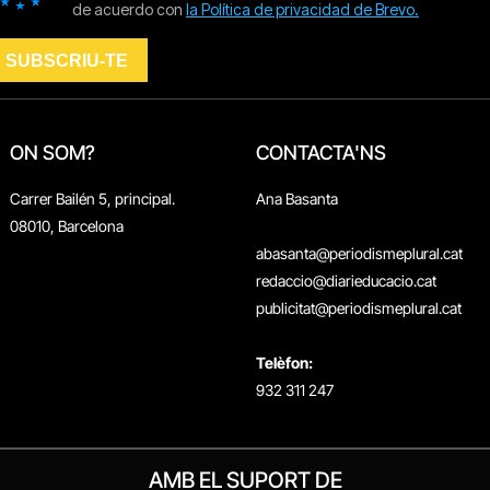
ON SOM?
CONTACTA'NS
Carrer Bailén 5, principal.
Ana Basanta
08010, Barcelona
abasanta@periodismeplural.cat
redaccio@diarieducacio.cat
publicitat@periodismeplural.cat
Telèfon:
932 311 247
AMB EL SUPORT DE