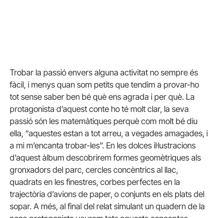
Trobar la passió envers alguna activitat no sempre és
fàcil, i menys quan som petits que tendim a provar-ho
tot sense saber ben bé què ens agrada i per què. La
protagonista d’aquest conte ho té molt clar, la seva
passió són les matemàtiques perquè com molt bé diu
ella, “aquestes estan a tot arreu, a vegades amagades, i
a mi m’encanta trobar-les”. En les dolces il·lustracions
d’aquest àlbum descobrirem formes geomètriques als
gronxadors del parc, cercles concèntrics al llac,
quadrats en les finestres, corbes perfectes en la
trajectòria d’avions de paper, o conjunts en els plats del
sopar. A més, al final del relat simulant un quadern de la