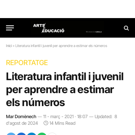
Inici
»
Literatura infantil i juvenil per aprendre a estimar els números
REPORTATGE
Literatura infantil i juvenil
per aprendre a estimar
els números
Mar Domènech
11 - març - 2021 · 18:07
Updated:
8
d'agost de 2024
14 Mins Read