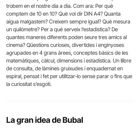
trobem en el nostre dia a dia. Com ara: Per què
comptem de 10 en 10? Què vol dir DIN A4? Quanta
aigua malgastem? Creixem sempre igual? Què mesura
un quilòmetre? Per a què serveix l’estadística? De
quantes maneres diferents poden seure tres amics al
cinema? Qüestions curioses, divertides i enginyoses
agrupades en 4 grans àrees, conceptes bàsics de les
matemàtiques, càlcul, dimensions i estadística. Un llibre
de consulta, de làmines gruixudes i enquadernat en
espiral, pensat i fet per utilitzar-lo sense parar o fins que
la curiositat s’esgoti.
La gran idea de Bubal