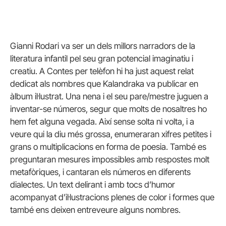
Gianni Rodari va ser un dels millors narradors de la
literatura infantil pel seu gran potencial imaginatiu i
creatiu. A Contes per telèfon hi ha just aquest relat
dedicat als nombres que Kalandraka va publicar en
àlbum il·lustrat. Una nena i el seu pare/mestre juguen a
inventar-se números, segur que molts de nosaltres ho
hem fet alguna vegada. Així sense solta ni volta, i a
veure qui la diu més grossa, enumeraran xifres petites i
grans o multiplicacions en forma de poesia. També es
preguntaran mesures impossibles amb respostes molt
metafòriques, i cantaran els números en diferents
dialectes. Un text delirant i amb tocs d’humor
acompanyat d’il·lustracions plenes de color i formes que
també ens deixen entreveure alguns nombres.