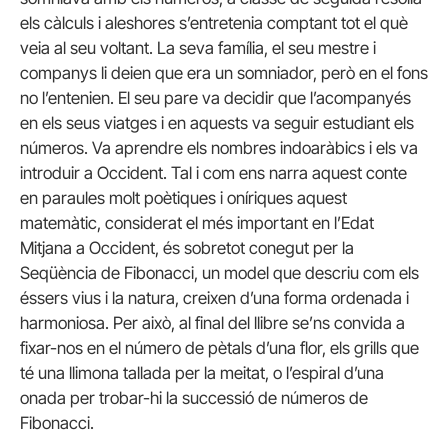
els càlculs i aleshores s’entretenia comptant tot el què
veia al seu voltant. La seva família, el seu mestre i
companys li deien que era un somniador, però en el fons
no l’entenien. El seu pare va decidir que l’acompanyés
en els seus viatges i en aquests va seguir estudiant els
números. Va aprendre els nombres indoaràbics i els va
introduir a Occident. Tal i com ens narra aquest conte
en paraules molt poètiques i oníriques aquest
matemàtic, considerat el més important en l’Edat
Mitjana a Occident, és sobretot conegut per la
Seqüència de Fibonacci, un model que descriu com els
éssers vius i la natura, creixen d’una forma ordenada i
harmoniosa. Per això, al final del llibre se’ns convida a
fixar-nos en el número de pètals d’una flor, els grills que
té una llimona tallada per la meitat, o l’espiral d’una
onada per trobar-hi la successió de números de
Fibonacci.