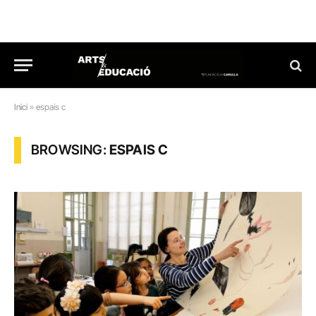
Inici
»
espais c
BROWSING:
ESPAIS C