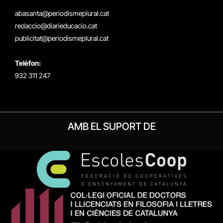
(Twitter)
abasanta@periodismeplural.cat
redaccio@diarieducacio.cat
publicitat@periodismeplural.cat
Telèfon:
932 311 247
AMB EL SUPORT DE