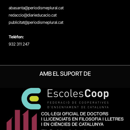
(Twitter)
abasanta@periodismeplural.cat
redaccio@diarieducacio.cat
publicitat@periodismeplural.cat
Telèfon:
932 311 247
AMB EL SUPORT DE