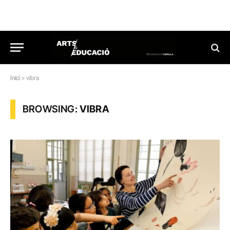
Inici
»
vibra
BROWSING:
VIBRA