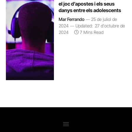
el joc d’apostes i els seus
danys entre els adolescents
Mar Ferrando
25 de juliol de
2024
Updated:
27 d'octubre de
2024
7 Mins Read