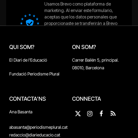
QUI SOM?
ON SOM?
El Diari de l'Educació
Carrer Bailén 5, principal.
08010, Barcelona
Fundació Periodisme Plural
CONTACTA'NS
CONNECTA
Ana Basanta
X
Instagram
Facebook
RSS
(Twitter)
abasanta@periodismeplural.cat
redaccio@diarieducacio.cat