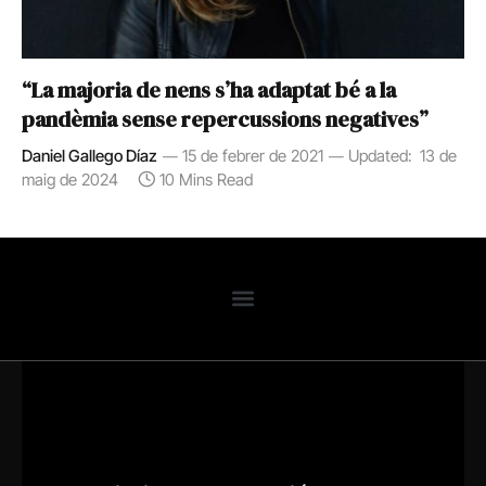
“La majoria de nens s’ha adaptat bé a la
pandèmia sense repercussions negatives”
Daniel Gallego Díaz
15 de febrer de 2021
Updated:
13 de
maig de 2024
10 Mins Read