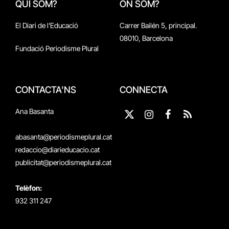
QUI SOM?
ON SOM?
El Diari de l'Educació
Carrer Bailén 5, principal.
08010, Barcelona
Fundació Periodisme Plural
CONTACTA'NS
CONNECTA
Ana Basanta
X
Instagram
Facebook
RSS
(Twitter)
abasanta@periodismeplural.cat
redaccio@diarieducacio.cat
publicitat@periodismeplural.cat
Telèfon:
932 311 247