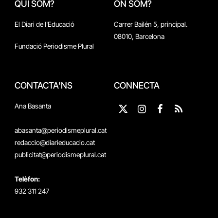
QUI SOM?
ON SOM?
El Diari de l'Educació
Carrer Bailén 5, principal.
08010, Barcelona
Fundació Periodisme Plural
CONTACTA'NS
CONNECTA
Ana Basanta
X
Instagram
Facebook
RSS
(Twitter)
abasanta@periodismeplural.cat
redaccio@diarieducacio.cat
publicitat@periodismeplural.cat
Telèfon:
932 311 247