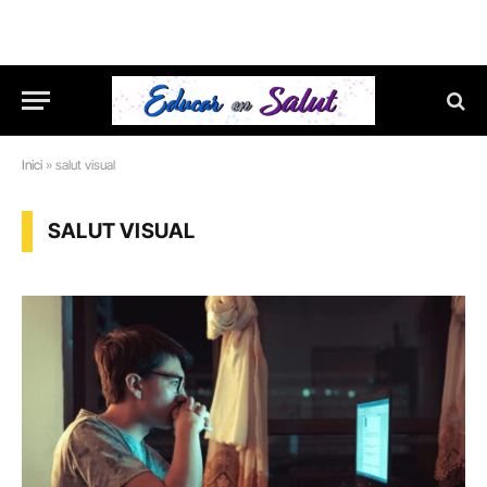
Inici
»
salut visual
SALUT VISUAL