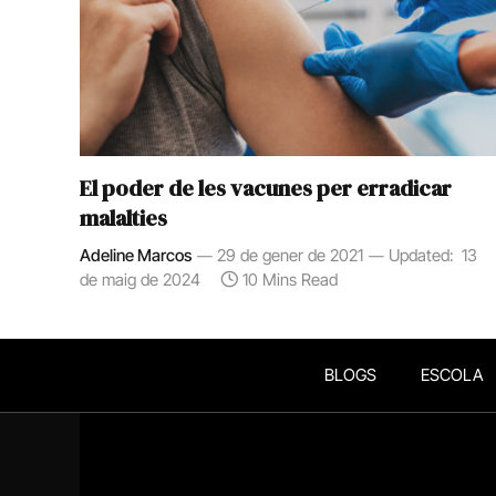
El poder de les vacunes per erradicar
malalties
Adeline Marcos
29 de gener de 2021
Updated:
13
de maig de 2024
10 Mins Read
BLOGS
ESCOLA