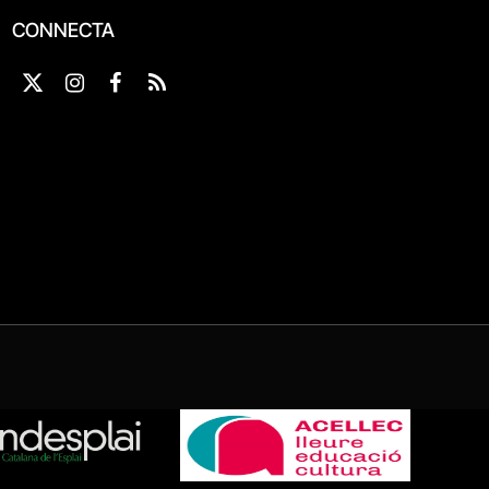
CONNECTA
X
Instagram
Facebook
RSS
(Twitter)