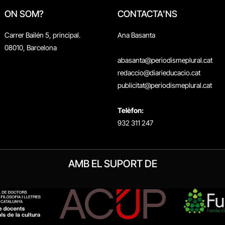
ON SOM?
CONTACTA'NS
Carrer Bailén 5, principal.
Ana Basanta
08010, Barcelona
abasanta@periodismeplural.cat
redaccio@diarieducacio.cat
publicitat@periodismeplural.cat
Telèfon:
932 311 247
AMB EL SUPORT DE