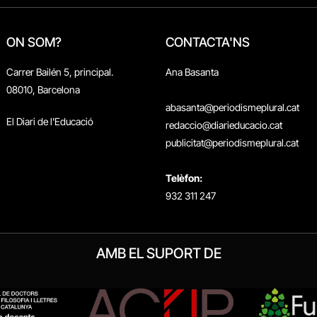
ON SOM?
CONTACTA'NS
Carrer Bailén 5, principal.
Ana Basanta
08010, Barcelona
abasanta@periodismeplural.cat
El Diari de l'Educació
redaccio@diarieducacio.cat
publicitat@periodismeplural.cat
Telèfon:
932 311 247
AMB EL SUPORT DE