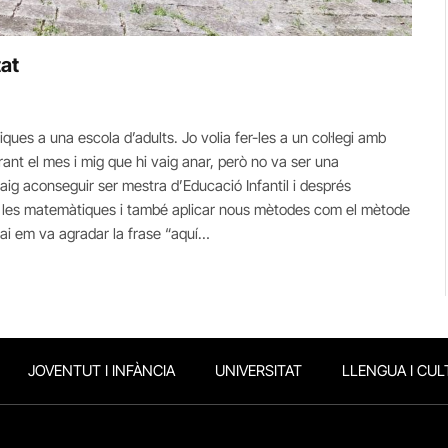
at
iques a una escola d’adults. Jo volia fer-les a un col·legi amb
urant el mes i mig que hi vaig anar, però no va ser una
ig aconseguir ser mestra d’Educació Infantil i després
e les matemàtiques i també aplicar nous mètodes com el mètode
Mai em va agradar la frase “aquí…
JOVENTUT I INFÀNCIA
UNIVERSITAT
LLENGUA I CUL