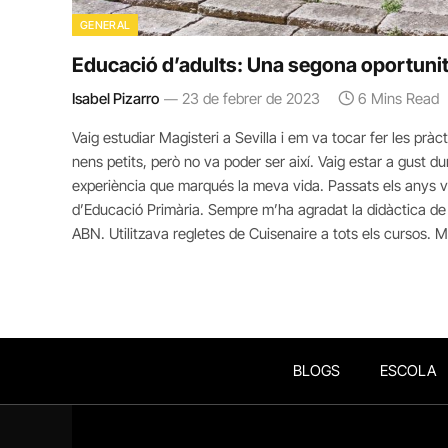
GENERAL
Educació d’adults: Una segona oportunit
Isabel Pizarro
23 de febrer de 2023
6 Mins Read
Vaig estudiar Magisteri a Sevilla i em va tocar fer les pràct
nens petits, però no va poder ser així. Vaig estar a gust d
experiència que marqués la meva vida. Passats els anys va
d’Educació Primària. Sempre m’ha agradat la didàctica d
ABN. Utilitzava regletes de Cuisenaire a tots els cursos. 
BLOGS
ESCOLA