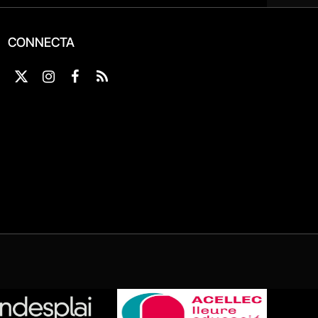
CONNECTA
X
Instagram
Facebook
RSS
(Twitter)