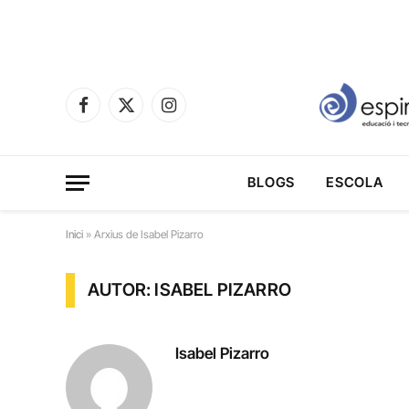
Facebook
X
Instagram
(Twitter)
BLOGS
ESCOLA
Inici
»
Arxius de Isabel Pizarro
AUTOR: ISABEL PIZARRO
Isabel Pizarro