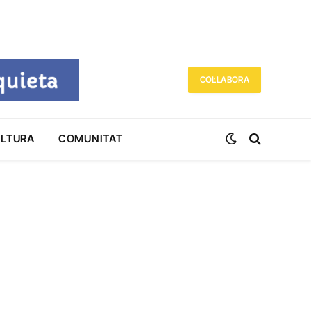
COL·LABORA
ULTURA
COMUNITAT