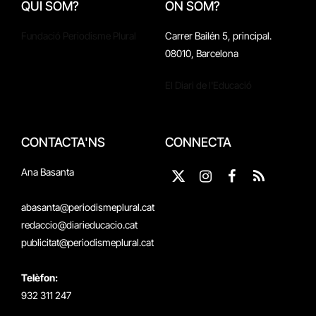
QUI SOM?
ON SOM?
Fundació Periodisme Plural
Carrer Bailén 5, principal.
08010, Barcelona
El Diari de l'Educació
CONTACTA'NS
CONNECTA
Ana Basanta
X
Instagram
Facebook
RSS
(Twitter)
abasanta@periodismeplural.cat
redaccio@diarieducacio.cat
publicitat@periodismeplural.cat
Telèfon:
932 311 247