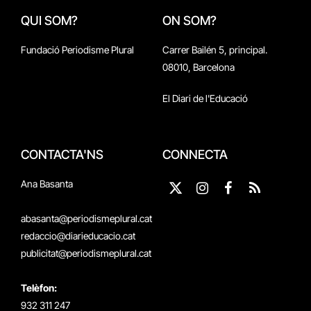
QUI SOM?
ON SOM?
Fundació Periodisme Plural
Carrer Bailén 5, principal.
08010, Barcelona
El Diari de l'Educació
CONTACTA'NS
CONNECTA
Ana Basanta
X
Instagram
Facebook
RSS
(Twitter)
abasanta@periodismeplural.cat
redaccio@diarieducacio.cat
publicitat@periodismeplural.cat
Telèfon:
932 311 247