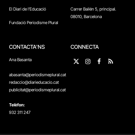
El Diari de l'Educació
Carrer Bailén 5, principal.
08010, Barcelona
Fundació Periodisme Plural
CONTACTA'NS
CONNECTA
Ana Basanta
X
Instagram
Facebook
RSS
(Twitter)
abasanta@periodismeplural.cat
redaccio@diarieducacio.cat
publicitat@periodismeplural.cat
Telèfon:
932 311 247