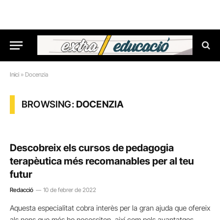
Inici
»
Docenzia
BROWSING:
DOCENZIA
Descobreix els cursos de pedagogia
terapèutica més recomanables per al teu
futur
Redacció
10 de febrer de 2022
Aquesta especialitat cobra interès per la gran ajuda que ofereix
als nens que més ho necessiten, així com pels avantatges…