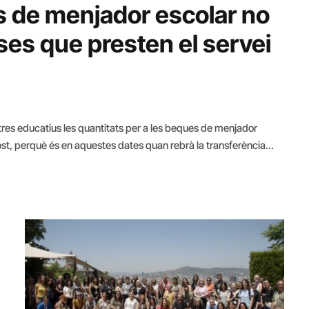
s de menjador escolar no
ses que presten el servei
res educatius les quantitats per a les beques de menjador
ost, perquè és en aquestes dates quan rebrà la transferència
te que pràcticament tots els centres estaran…