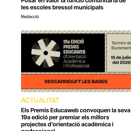
Posar en valor la funció comunitària de
les escoles bressol municipals
Redacció
ACTUALITAT
Els Premis Educaweb convoquen la seva
19a edició per premiar els millors
projectes d’orientació acadèmica i