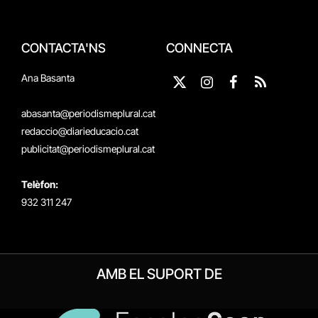
CONTACTA'NS
CONNECTA
Ana Basanta
X
Instagram
Facebook
RSS
(Twitter)
abasanta@periodismeplural.cat
redaccio@diarieducacio.cat
publicitat@periodismeplural.cat
Telèfon:
932 311 247
AMB EL SUPORT DE