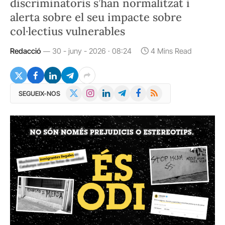
discriminatoris s’han normalitzat i
alerta sobre el seu impacte sobre
col·lectius vulnerables
Redacció
30 - juny - 2026 · 08:24
4 Mins Read
X
Instagram
LinkedIn
Telegram
Facebook
RSS
SEGUEIX-NOS
(Twitter)