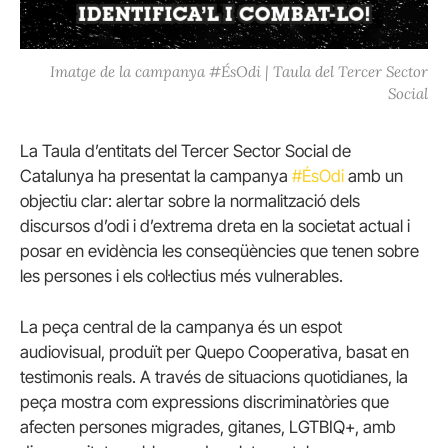
Imatge de la campanya #ÉsOdi | Taula del Tercer Sector
Social
La Taula d’entitats del Tercer Sector Social de
Catalunya ha presentat la campanya
#ÉsOdi
amb un
objectiu clar: alertar sobre la normalització dels
discursos d’odi i d’extrema dreta en la societat actual i
posar en evidència les conseqüències que tenen sobre
les persones i els col·lectius més vulnerables.
La peça central de la campanya és un espot
audiovisual, produït per Quepo Cooperativa, basat en
testimonis reals. A través de situacions quotidianes, la
peça mostra com expressions discriminatòries que
afecten persones migrades, gitanes, LGTBIQ+, amb