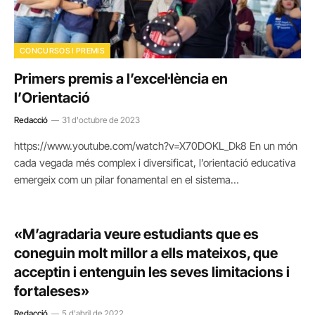
CONCURSOS I PREMIS
Primers premis a l’excel·lència en
l’Orientació
Redacció
31 d'octubre de 2023
https://www.youtube.com/watch?v=X70DOKL_Dk8 En un món
cada vegada més complex i diversificat, l’orientació educativa
emergeix com un pilar fonamental en el sistema…
«M’agradaria veure estudiants que es
coneguin molt millor a ells mateixos, que
acceptin i entenguin les seves limitacions i
fortaleses»
Redacció
5 d'abril de 2022