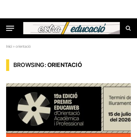
Inici
»
orientació
BROWSING:
ORIENTACIÓ