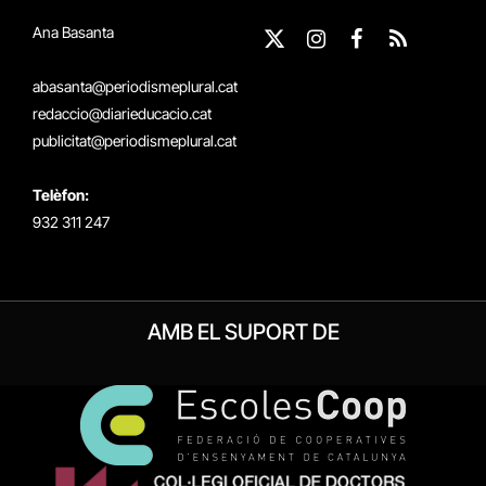
Ana Basanta
X
Instagram
Facebook
RSS
(Twitter)
abasanta@periodismeplural.cat
redaccio@diarieducacio.cat
publicitat@periodismeplural.cat
Telèfon:
932 311 247
AMB EL SUPORT DE