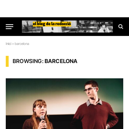
Inici
»
barcelona
BROWSING:
BARCELONA