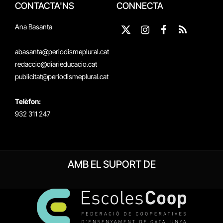
CONTACTA'NS
CONNECTA
Ana Basanta
X
Instagram
Facebook
RSS
(Twitter)
abasanta@periodismeplural.cat
redaccio@diarieducacio.cat
publicitat@periodismeplural.cat
Telèfon:
932 311 247
AMB EL SUPORT DE