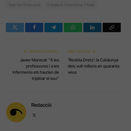
Diari de l'Educació
Fundació Periodisme Plural
Twitter
Facebook
Telegram
WhatsApp
LinkedIn
Copy
Link
PREVIOUS ARTICLE
NEXT ARTICLE
Javier Mariscal: “A les
‘Revista Drets’: la Catalunya
professores i a les
dels vuit milions en quaranta
infermeres els haurien de
veus
triplicar el sou”
Redacció
X
(Twitter)