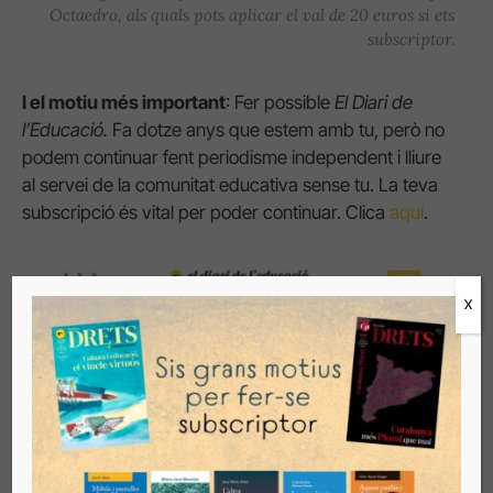
Octaedro, als quals pots aplicar el val de 20 euros si ets
subscriptor.
I el motiu més important
: Fer possible
El Diari de
l’Educació.
Fa dotze anys que estem amb tu, però no
podem continuar fent periodisme independent i lliure
al servei de la comunitat educativa sense tu. La teva
subscripció és vital per poder continuar. Clica
aquí
.
X