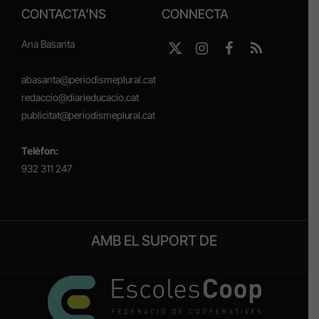
CONTACTA'NS
CONNECTA
Ana Basanta
X
Instagram
Facebook
RSS
(Twitter)
abasanta@periodismeplural.cat
redaccio@diarieducacio.cat
publicitat@periodismeplural.cat
Telèfon:
932 311 247
AMB EL SUPORT DE