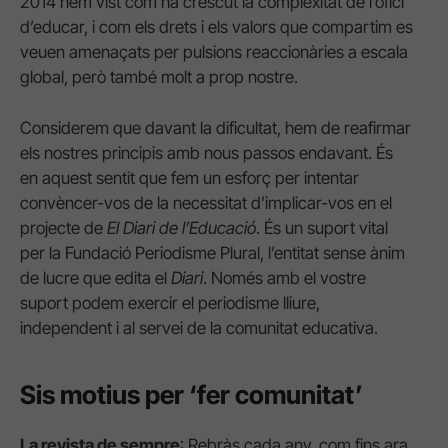
2014 hem vist com ha crescut la complexitat de l’ofici
d’educar, i com els drets i els valors que compartim es
veuen amenaçats per pulsions reaccionàries a escala
global, però també molt a prop nostre.
Considerem que davant la dificultat, hem de reafirmar
els nostres principis amb nous passos endavant. És
en aquest sentit que fem un esforç per intentar
convèncer-vos de la necessitat d’implicar-vos en el
projecte de
El Diari de l’Educació
. És un suport vital
per la Fundació Periodisme Plural, l’entitat sense ànim
de lucre que edita el
Diari
. Només amb el vostre
suport podem exercir el periodisme lliure,
independent i al servei de la comunitat educativa.
Sis motius per ‘fer comunitat’
La revista de sempre
: Rebràs cada any, com fins ara,