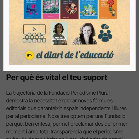
Per què és vital el teu suport
La trajectòria de la Fundació Periodisme Plural
demostra la necessitat explorar noves fórmules
editorials que garanteixin espais independents i lliures
per al periodisme. Nosaltres optem per una Fundació
perquè, ben entesa, permet proclamar des del primer
moment i amb total transparència que el periodisme