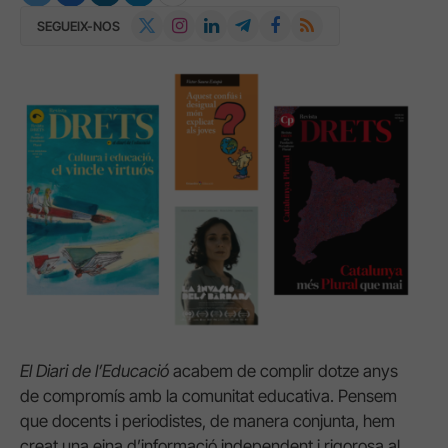
X
Instagram
LinkedIn
Telegram
Facebook
RSS
SEGUEIX-NOS
(Twitter)
El Diari de l’Educació
acabem de complir dotze anys
de compromís amb la comunitat educativa. Pensem
que docents i periodistes, de manera conjunta, hem
creat una eina d’informació independent i rigorosa al