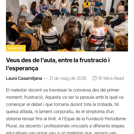
GENERAL
Veus des de l’aula, entre la frustració i
l’esperança
Laura Casamitjana
21 de maig de 2026
10 Mins Read
El malestar docent va travessar la conversa des del primer
moment: frustració. Aquesta va ser la paraula amb la qual va
començar el debat i que tornaria durant tota la trobada. Ni
queixa aïllada, ni lament corporatiu, és el símptoma d’un
sistema tensat fins al límit. A l’Espai de la Fundació Periodisme
Plural, sis docents i professionals vinculats a diferents etapes
educatives van posar veu a un malestar que, segons van