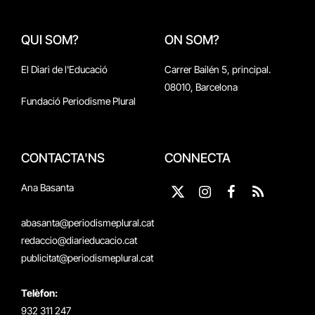
QUI SOM?
ON SOM?
El Diari de l'Educació
Carrer Bailén 5, principal.
08010, Barcelona
Fundació Periodisme Plural
CONTACTA'NS
CONNECTA
Ana Basanta
X
Instagram
Facebook
RSS
(Twitter)
abasanta@periodismeplural.cat
redaccio@diarieducacio.cat
publicitat@periodismeplural.cat
Telèfon:
932 311 247