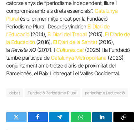
catorze anys de “periodisme independent, lliure i
compromès amb els drets essencials”.
Catalunya
Plural
és el primer mitjà creat per la Fundació
Periodisme Plural. Després vindrien
El Diari de
l’Educació
(2014),
El Diari del Treball
(2015),
El Diario de
la Educación
(2016),
El Diari de la Sanitat
(2016),
la
Revista XQ
(2017). I
Cultures.cat
(2025) I la Fundació
també participa de
Catalunya Metropolitana
(2023),
conjuntament amb tretze diaris de proximitat del
Barcelonès, el Baix Llobregat i el Vallès Occidental.
debat
Fundació Periodisme Plural
periodisme i educació
Twitter
Facebook
Telegram
WhatsApp
LinkedIn
Copy
Link