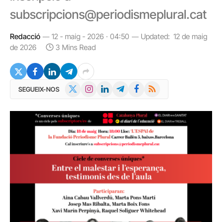
subscripcions@periodismeplural.cat
Redacció
12 - maig - 2026 · 04:50
Updated:
12 de maig
de 2026
3 Mins Read
X
Instagram
LinkedIn
Telegram
Facebook
RSS
SEGUEIX-NOS
(Twitter)