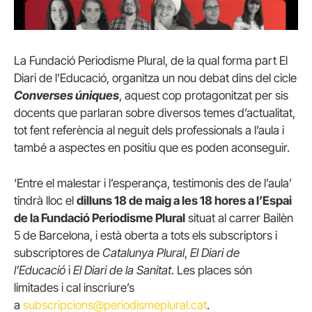
La Fundació Periodisme Plural, de la qual forma part El
Diari de l’Educació, organitza un nou debat dins del cicle
Converses úniques
, aquest cop protagonitzat per sis
docents que parlaran sobre diversos temes d’actualitat,
tot fent referència al neguit dels professionals a l’aula i
també a aspectes en positiu que es poden aconseguir.
‘Entre el malestar i l’esperança, testimonis des de l’aula’
tindrà lloc el
dilluns 18 de maig a les 18 hores a l’Espai
de la Fundació Periodisme Plural
situat al carrer Bailèn
5 de Barcelona, i està oberta a tots els subscriptors i
subscriptores de
Catalunya Plural
,
El Diari de
l’Educació
i
El Diari de la Sanitat
. Les places són
limitades i cal inscriure’s
a
subscripcions@periodismeplural.cat
.