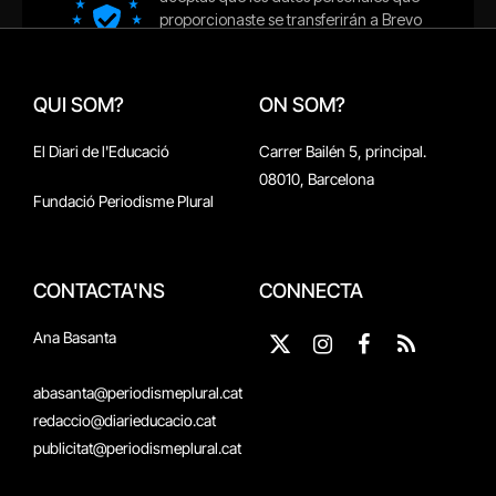
QUI SOM?
ON SOM?
El Diari de l'Educació
Carrer Bailén 5, principal.
08010, Barcelona
Fundació Periodisme Plural
CONTACTA'NS
CONNECTA
Ana Basanta
X
Instagram
Facebook
RSS
(Twitter)
abasanta@periodismeplural.cat
redaccio@diarieducacio.cat
publicitat@periodismeplural.cat