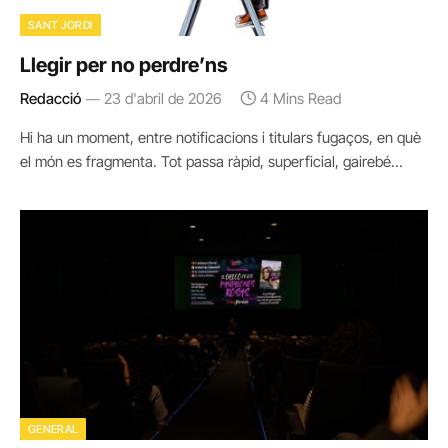
SANT JORDI
Llegir per no perdre’ns
Redacció
23 d'abril de 2026
4 Mins Read
Hi ha un moment, entre notificacions i titulars fugaços, en què
el món es fragmenta. Tot passa ràpid, superficial, gairebé…
GENERAL