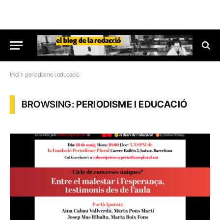
Inici
»
periodisme i educació
BROWSING:
PERIODISME I EDUCACIÓ