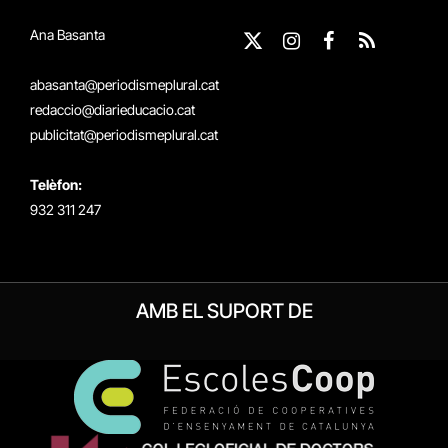
Ana Basanta
X
Instagram
Facebook
RSS
(Twitter)
abasanta@periodismeplural.cat
redaccio@diarieducacio.cat
publicitat@periodismeplural.cat
Telèfon:
932 311 247
AMB EL SUPORT DE