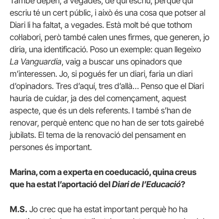
També depèn, a vegades, de qui escriu, perquè qui
escriu té un cert públic, i això és una cosa que potser al
Diari li ha faltat, a vegades. Està molt bé que tothom
col·labori, però també calen unes firmes, que generen, jo
diria, una identificació. Poso un exemple: quan llegeixo
La Vanguardia
, vaig a buscar uns opinadors que
m’interessen. Jo, si pogués fer un diari, faria un diari
d’opinadors. Tres d’aquí, tres d’allà… Penso que el Diari
hauria de cuidar, ja des del començament, aquest
aspecte, que és un dels referents. I també s’han de
renovar, perquè entenc que no han de ser tots gairebé
jubilats. El tema de la renovació del pensament en
persones és important.
Marina, com a experta en coeducació, quina creus
que ha estat l’aportació del
Diari de l’Educació
?
M.S.
Jo crec que ha estat important perquè ho ha