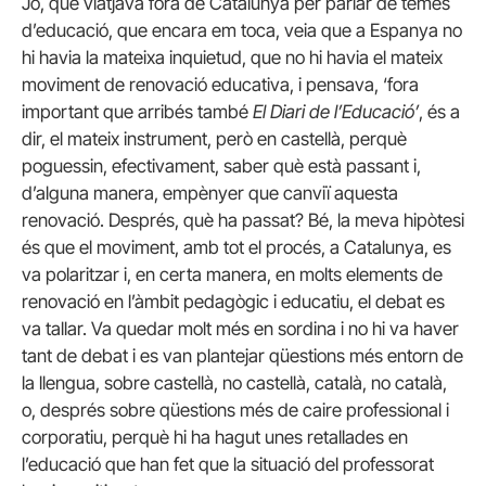
Jo, que viatjava fora de Catalunya per parlar de temes
d’educació, que encara em toca, veia que a Espanya no
hi havia la mateixa inquietud, que no hi havia el mateix
moviment de renovació educativa, i pensava, ‘fora
important que arribés també
El Diari de l’Educació’
, és a
dir, el mateix instrument, però en castellà, perquè
poguessin, efectivament, saber què està passant i,
d’alguna manera, empènyer que canviï aquesta
renovació. Després, què ha passat? Bé, la meva hipòtesi
és que el moviment, amb tot el procés, a Catalunya, es
va polaritzar i, en certa manera, en molts elements de
renovació en l’àmbit pedagògic i educatiu, el debat es
va tallar. Va quedar molt més en sordina i no hi va haver
tant de debat i es van plantejar qüestions més entorn de
la llengua, sobre castellà, no castellà, català, no català,
o, després sobre qüestions més de caire professional i
corporatiu, perquè hi ha hagut unes retallades en
l’educació que han fet que la situació del professorat