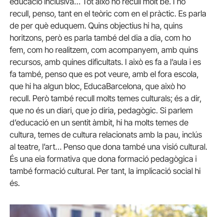
educació inclusiva… Tot això ho recull molt bé. I ho
recull, penso, tant en el teòric com en el pràctic. Es parla
de per què eduquem. Quins objectius hi ha, quins
horitzons, però es parla també del dia a dia, com ho
fem, com ho realitzem, com acompanyem, amb quins
recursos, amb quines dificultats. I això es fa a l’aula i es
fa també, penso que es pot veure, amb el fora escola,
que hi ha algun bloc, EducaBarcelona, que això ho
recull. Però també recull molts temes culturals; és a dir,
que no és un diari, que jo diria, pedagògic. Si parlem
d’educació en un sentit àmbit, hi ha molts temes de
cultura, temes de cultura relacionats amb la pau, inclús
al teatre, l’art… Penso que dona també una visió cultural.
És una eia formativa que dona formació pedagògica i
també formació cultural. Per tant, la implicació social hi
és.