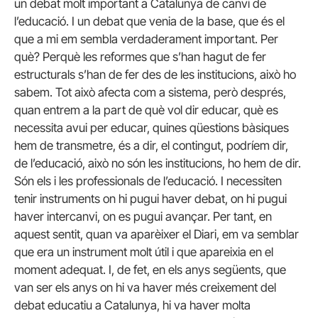
un debat molt important a Catalunya de canvi de
l’educació. I un debat que venia de la base, que és el
que a mi em sembla verdaderament important. Per
què? Perquè les reformes que s’han hagut de fer
estructurals s’han de fer des de les institucions, això ho
sabem. Tot això afecta com a sistema, però després,
quan entrem a la part de què vol dir educar, què es
necessita avui per educar, quines qüestions bàsiques
hem de transmetre, és a dir, el contingut, podríem dir,
de l’educació, això no són les institucions, ho hem de dir.
Són els i les professionals de l’educació. I necessiten
tenir instruments on hi pugui haver debat, on hi pugui
haver intercanvi, on es pugui avançar. Per tant, en
aquest sentit, quan va aparèixer el Diari, em va semblar
que era un instrument molt útil i que apareixia en el
moment adequat. I, de fet, en els anys següents, que
van ser els anys on hi va haver més creixement del
debat educatiu a Catalunya, hi va haver molta