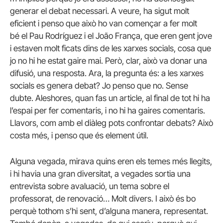
generar el debat necessari. A veure, ha sigut molt
eficient i penso que això ho van començar a fer molt
bé el Pau Rodríguez i el João França, que eren gent jove
i estaven molt ficats dins de les xarxes socials, cosa que
jo no hi he estat gaire mai. Però, clar, això va donar una
difusió, una resposta. Ara, la pregunta és: a les xarxes
socials es genera debat? Jo penso que no. Sense
dubte. Aleshores, quan fas un article, al final de tot hi ha
l’espai per fer comentaris, i no hi ha gaires comentaris.
Llavors, com amb el diàleg pots confrontar debats? Això
costa més, i penso que és element útil.
Alguna vegada, mirava quins eren els temes més llegits,
i hi havia una gran diversitat, a vegades sortia una
entrevista sobre avaluació, un tema sobre el
professorat, de renovació… Molt divers. I això és bo
perquè tothom s’hi sent, d’alguna manera, representat.