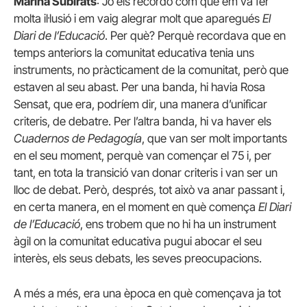
Marina Subirats
: Jo els recordo com que em va fer
molta il·lusió i em vaig alegrar molt que aparegués
El
Diari de l’Educació
. Per què? Perquè recordava que en
temps anteriors la comunitat educativa tenia uns
instruments, no pràcticament de la comunitat, però que
estaven al seu abast. Per una banda, hi havia Rosa
Sensat, que era, podríem dir, una manera d’unificar
criteris, de debatre. Per l’altra banda, hi va haver els
Cuadernos de Pedagogía
, que van ser molt importants
en el seu moment, perquè van començar el 75 i, per
tant, en tota la transició van donar criteris i van ser un
lloc de debat. Però, després, tot això va anar passant i,
en certa manera, en el moment en què comença
El Diari
de l’Educació
, ens trobem que no hi ha un instrument
àgil on la comunitat educativa pugui abocar el seu
interès, els seus debats, les seves preocupacions.
A més a més, era una època en què començava ja tot