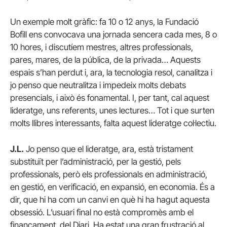
Un exemple molt gràfic: fa 10 o 12 anys, la Fundació
Bofill ens convocava una jornada sencera cada mes, 8 o
10 hores, i discutíem mestres, altres professionals,
pares, mares, de la pública, de la privada… Aquests
espais s’han perdut i, ara, la tecnologia resol, canalitza i
jo penso que neutralitza i impedeix molts debats
presencials, i això és fonamental. I, per tant, cal aquest
lideratge, uns referents, unes lectures… Tot i que surten
molts llibres interessants, falta aquest lideratge col·lectiu.
J.L.
Jo penso que el lideratge, ara, està tristament
substituït per l’administració, per la gestió, pels
professionals, però els professionals en administració,
en gestió, en verificació, en expansió, en economia. És a
dir, que hi ha com un canvi en què hi ha hagut aquesta
obsessió. L’usuari final no està compromès amb el
finançament del Diari. Ha estat una gran frustració al