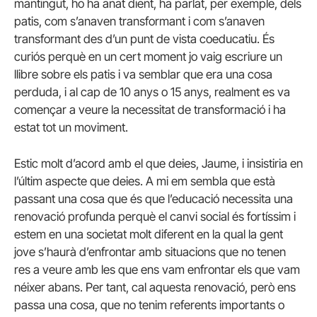
mantingut, ho ha anat dient, ha parlat, per exemple, dels
patis, com s’anaven transformant i com s’anaven
transformant des d’un punt de vista coeducatiu. És
curiós perquè en un cert moment jo vaig escriure un
llibre sobre els patis i va semblar que era una cosa
perduda, i al cap de 10 anys o 15 anys, realment es va
començar a veure la necessitat de transformació i ha
estat tot un moviment.
Estic molt d’acord amb el que deies, Jaume, i insistiria en
l’últim aspecte que deies. A mi em sembla que està
passant una cosa que és que l’educació necessita una
renovació profunda perquè el canvi social és fortíssim i
estem en una societat molt diferent en la qual la gent
jove s’haurà d’enfrontar amb situacions que no tenen
res a veure amb les que ens vam enfrontar els que vam
néixer abans. Per tant, cal aquesta renovació, però ens
passa una cosa, que no tenim referents importants o