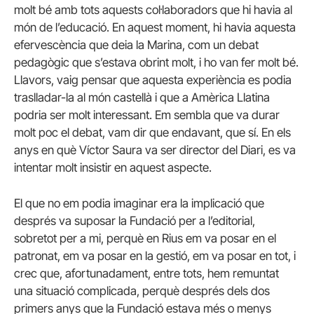
molt bé amb tots aquests col·laboradors que hi havia al
món de l’educació. En aquest moment, hi havia aquesta
efervescència que deia la Marina, com un debat
pedagògic que s’estava obrint molt, i ho van fer molt bé.
Llavors, vaig pensar que aquesta experiència es podia
traslladar-la al món castellà i que a Amèrica Llatina
podria ser molt interessant. Em sembla que va durar
molt poc el debat, vam dir que endavant, que sí. En els
anys en què Víctor Saura va ser director del Diari, es va
intentar molt insistir en aquest aspecte.
El que no em podia imaginar era la implicació que
després va suposar la Fundació per a l’editorial,
sobretot per a mi, perquè en Rius em va posar en el
patronat, em va posar en la gestió, em va posar en tot, i
crec que, afortunadament, entre tots, hem remuntat
una situació complicada, perquè després dels dos
primers anys que la Fundació estava més o menys