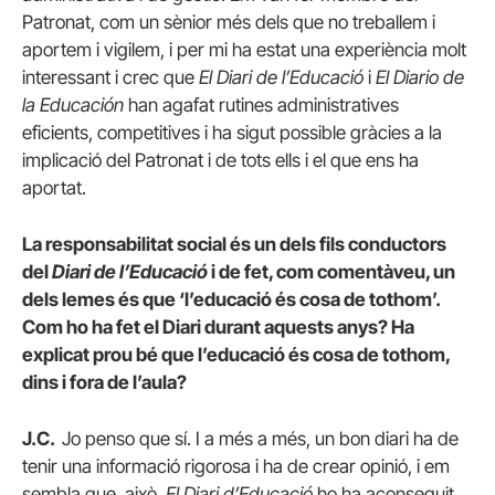
Patronat, com un sènior més dels que no treballem i
aportem i vigilem, i per mi ha estat una experiència molt
interessant i crec que
El Diari de l’Educació
i
El Diario de
la Educación
han agafat rutines administratives
eficients, competitives i ha sigut possible gràcies a la
implicació del Patronat i de tots ells i el que ens ha
aportat.
La responsabilitat social és un dels fils conductors
del
Diari de l’Educació
i de fet, com comentàveu, un
dels lemes és que ‘l’educació és cosa de tothom’.
Com ho ha fet el Diari durant aquests anys? Ha
explicat prou bé que l’educació és cosa de tothom,
dins i fora de l’aula?
J.C.
Jo penso que sí. I a més a més, un bon diari ha de
tenir una informació rigorosa i ha de crear opinió, i em
sembla que, això,
El Diari d’Educació
ho ha aconseguit