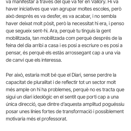
va manifestar a través del que va fer en Vallory. Hi va
haver iniciatives que van agrupar moltes escoles, però
això després es va desfer, es va acabar, i no sembla
haver deixat molt pòsit, però la necessitat hi era, i penso
que segueix sent-hi. Ara, perquè tu tinguis la gent
mobilitzada, tan mobilitzada com perquè després de la
feina del dia arribi a casa i es posi a escriure o es posi a
pensar, és perquè els estàs arrossegant cap a una via
de canvi que els interessa.
Per això, estaria molt bé que el Diari, sense perdre la
capacitat de pluralitat i de reflectir tot un sector molt
més ample on hi ha problemes, perquè no es tracta que
sigui un diari ideològic en el sentit que porti cap a una
única direcció, que dintre d’aquesta amplitud poguéssiu
posar unes línies fortes de transformació i possiblement
motivaria més el professorat.