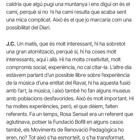
caldria que algú pugi una muntanya i ens digui on és el
camí, perquè si no hi ha camí resulta que acaba sent
una mica complicat. Això és el que jo marcaria com una
possibilitat del Diari.
J.C.
Un matís, que és molt interessant, hi ha sobretot
una gran atomització, perquè sí, hi ha coses molt
interessants, aquí i allà. Hi ha molta creativitat, molt
compromís social, experiència, no cal citar-la. L’altre dia
estàvem parlant d’un possible llibre sobre l’experiència
de la música d’una entitat del Raval, hi ha aquesta fusió
amb l’art, la música, i això també ho fan alguns museus
amb poblacions desfavorides. Això és molt important. Hi
ha moltes experiències, però, el que dèiem, falten
referents. Fa un temps, Rosa Sensat era un referent que
aglutinava, potser la Fundació Bofill en alguns casos
també, els Moviments de Renovació Pedagògica ho
eren, no? Tot això s’ha esmorteït, o s’ha transformat.