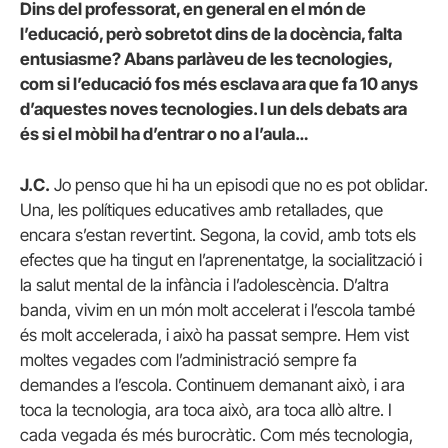
Dins del professorat, en general en el món de
l’educació, però sobretot dins de la docència, falta
entusiasme? Abans parlàveu de les tecnologies,
com si l’educació fos més esclava ara que fa 10 anys
d’aquestes noves tecnologies. I un dels debats ara
és si el mòbil ha d’entrar o no a l’aula…
J.C.
Jo penso que hi ha un episodi que no es pot oblidar.
Una, les polítiques educatives amb retallades, que
encara s’estan revertint. Segona, la covid, amb tots els
efectes que ha tingut en l’aprenentatge, la socialització i
la salut mental de la infància i l’adolescència. D’altra
banda, vivim en un món molt accelerat i l’escola també
és molt accelerada, i això ha passat sempre. Hem vist
moltes vegades com l’administració sempre fa
demandes a l’escola. Continuem demanant això, i ara
toca la tecnologia, ara toca això, ara toca allò altre. I
cada vegada és més burocràtic. Com més tecnologia,