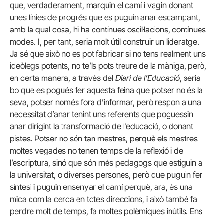
que, verdaderament, marquin el camí i vagin donant
unes línies de progrés que es puguin anar escampant,
amb la qual cosa, hi ha contínues oscil·lacions, contínues
modes. I, per tant, seria molt útil construir un lideratge.
Ja sé que això no es pot fabricar si no tens realment uns
ideòlegs potents, no te’ls pots treure de la màniga, però,
en certa manera, a través del
Diari de l’Educació
, seria
bo que es pogués fer aquesta feina que potser no és la
seva, potser només fora d’informar, però respon a una
necessitat d’anar tenint uns referents que poguessin
anar dirigint la transformació de l’educació, o donant
pistes. Potser no són tan mestres, perquè els mestres
moltes vegades no tenen temps de la reflexió i de
l’escriptura, sinó que són més pedagogs que estiguin a
la universitat, o diverses persones, però que puguin fer
síntesi i puguin ensenyar el camí perquè, ara, és una
mica com la cerca en totes direccions, i això també fa
perdre molt de temps, fa moltes polèmiques inútils. Ens