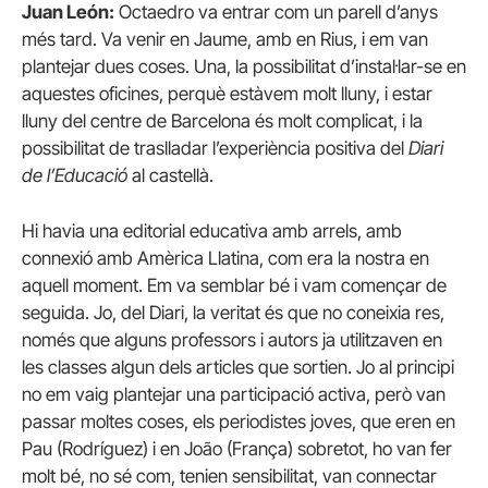
Juan León:
Octaedro va entrar com un parell d’anys
més tard. Va venir en Jaume, amb en Rius, i em van
plantejar dues coses. Una, la possibilitat d’instal·lar-se en
aquestes oficines, perquè estàvem molt lluny, i estar
lluny del centre de Barcelona és molt complicat, i la
possibilitat de traslladar l’experiència positiva del
Diari
de l’Educació
al castellà.
Hi havia una editorial educativa amb arrels, amb
connexió amb Amèrica Llatina, com era la nostra en
aquell moment. Em va semblar bé i vam començar de
seguida. Jo, del Diari, la veritat és que no coneixia res,
només que alguns professors i autors ja utilitzaven en
les classes algun dels articles que sortien. Jo al principi
no em vaig plantejar una participació activa, però van
passar moltes coses, els periodistes joves, que eren en
Pau (Rodríguez) i en João (França) sobretot, ho van fer
molt bé, no sé com, tenien sensibilitat, van connectar