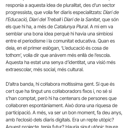
responia a aquesta idea de pluralitat, des d’un sector
progressista, que volia fer diaris especialitzats:
Diari de
l’Educació, Diari del Treball
i
Diari de la Sanitat
, que són
els que hi ha, a més de
Catalunya Plural
. A mi em va
semblar una bona idea perquè hi havia una simbiosi
entre el periodisme i la comunitat educativa. Quan es
deia, en el primer eslògan, ‘L’educació és cosa de
tothom’, volia dir que anàvem més enllà de l’escola.
Aquesta ha estat una senya d’identitat, una visió més
extraescolar, més social, més cultural.
D’altra banda, hi col·labora moltíssima gent. Sí que és
cert que ha tingut uns col·laboradors fixos i, no sé si
s’han comptat, però hi ha centenars de persones que
col·laboren espontàniament. Això dona una riquesa de
participació. A més, va ser un bon moment, fa deu anys,
amb l’eclosió dels diaris digitals. Era un repte utòpic?
Aquest projecte, tenia futur? Hauria sigut utòpic treure