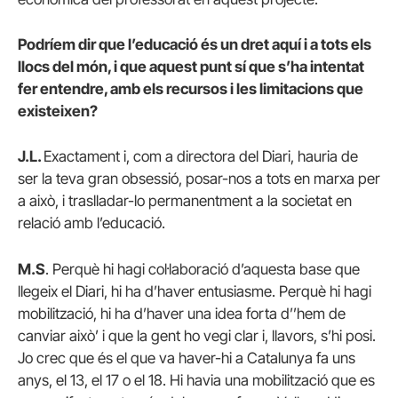
Podríem dir que l’educació és un dret aquí i a tots els
llocs del món, i que aquest punt sí que s’ha intentat
fer entendre, amb els recursos i les limitacions que
existeixen?
J.L.
Exactament i, com a directora del Diari, hauria de
ser la teva gran obsessió, posar-nos a tots en marxa per
a això, i traslladar-lo permanentment a la societat en
relació amb l’educació.
M.S
. Perquè hi hagi col·laboració d’aquesta base que
llegeix el Diari, hi ha d’haver entusiasme. Perquè hi hagi
mobilització, hi ha d’haver una idea forta d’’hem de
canviar això’ i que la gent ho vegi clar i, llavors, s’hi posi.
Jo crec que és el que va haver-hi a Catalunya fa uns
anys, el 13, el 17 o el 18. Hi havia una mobilització que es