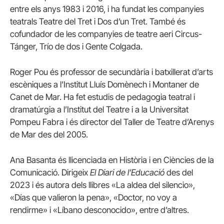
entre els anys 1983 i 2016, i ha fundat les companyies
teatrals Teatre del Tret i Dos d’un Tret. També és
cofundador de les companyies de teatre aeri Circus-
Tánger, Trío de dos i Gente Colgada.
Roger Pou és professor de secundària i batxillerat d’arts
escèniques a l’Institut Lluís Domènech i Montaner de
Canet de Mar. Ha fet estudis de pedagogia teatral i
dramatúrgia a l’Institut del Teatre i a la Universitat
Pompeu Fabra i és director del Taller de Teatre d’Arenys
de Mar des del 2005.
Ana Basanta és llicenciada en Història i en Ciències de la
Comunicació. Dirigeix
El Diari de l’Educació
des del
2023 i és autora dels llibres «La aldea del silencio»,
«Días que valieron la pena», «Doctor, no voy a
rendirme» i «Líbano desconocido», entre d’altres.