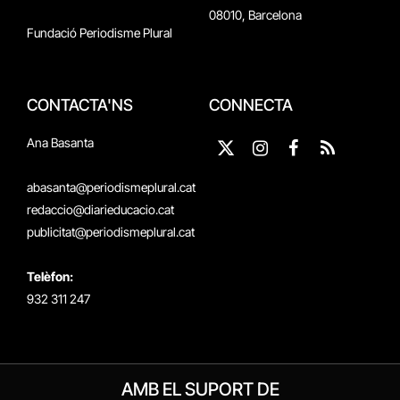
08010, Barcelona
Fundació Periodisme Plural
CONTACTA'NS
CONNECTA
Ana Basanta
X
Instagram
Facebook
RSS
(Twitter)
abasanta@periodismeplural.cat
redaccio@diarieducacio.cat
publicitat@periodismeplural.cat
Telèfon:
932 311 247
AMB EL SUPORT DE