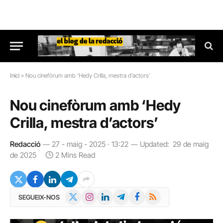
Inici
»
Nou cinefòrum amb ‘Hedy Crilla, mestra d’actors’
Nou cinefòrum amb ‘Hedy
Crilla, mestra d’actors’
Redacció
27 - maig - 2025 · 13:22
Updated:
29 de maig
de 2025
2 Mins Read
X
Instagram
LinkedIn
Telegram
Facebook
RSS
SEGUEIX-NOS
(Twitter)