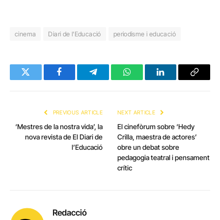
cinema
Diari de l'Educació
periodisme i educació
Twitter
Facebook
Telegram
WhatsApp
LinkedIn
Copy
Link
PREVIOUS ARTICLE
NEXT ARTICLE
‘Mestres de la nostra vida’, la
El cinefòrum sobre ‘Hedy
nova revista de El Diari de
Crilla, maestra de actores’
l’Educació
obre un debat sobre
pedagogia teatral i pensament
crític
Redacció