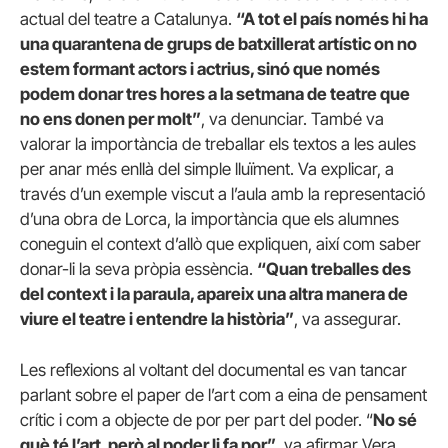
actual del teatre a Catalunya.
“A tot el país només hi ha
una quarantena de grups de batxillerat artístic on no
estem formant actors i actrius, sinó que només
podem donar tres hores a la setmana de teatre que
no ens donen per molt”
, va denunciar. També va
valorar la importància de treballar els textos a les aules
per anar més enllà del simple lluïment. Va explicar, a
través d’un exemple viscut a l’aula amb la representació
d’una obra de Lorca, la importància que els alumnes
coneguin el context d’allò que expliquen, així com saber
donar-li la seva pròpia essència.
“Quan treballes des
del context i la paraula, apareix una altra manera de
viure el teatre i entendre la història”
, va assegurar.
Les reflexions al voltant del documental es van tancar
parlant sobre el paper de l’art com a eina de pensament
crític i com a objecte de por per part del poder. “
No sé
què té l’art, però al poder li fa por”
, va afirmar Vera,