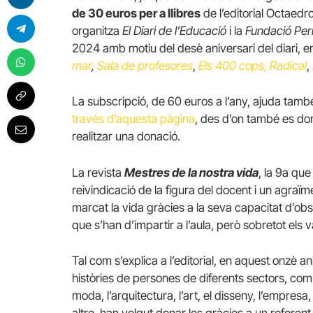
de 30 euros per a llibres
de l’editorial Octaedro
organitza
El Diari de l’Educació
i la
Fundació Peri
2024 amb motiu del desè aniversari del diari, 
mar
,
Sala de profesores
,
Els 400 cops
, Radical
,
La subscripció, de 60 euros a l’any, ajuda també 
través d’aquesta pàgina
, des d’on també es don
realitzar una donació.
La revista
Mestres de la nostra vida
, la 9a qu
reivindicació de la figura del docent i un agraï
marcat la vida gràcies a la seva capacitat d’obs
que s’han d’impartir a l’aula, però sobretot els va
Tal com s’explica a l’editorial, en aquest onzè a
històries de persones de diferents sectors, com 
moda, l’arquitectura, l’art, el disseny, l’empresa
altre, han volgut donar les gràcies a un referent d