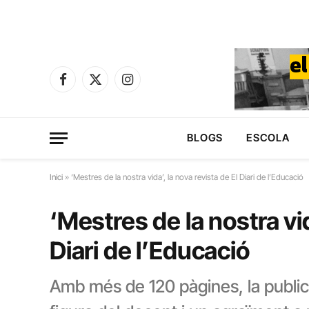
Facebook
X
Instagram
(Twitter)
BLOGS
ESCOLA
Inici
»
‘Mestres de la nostra vida’, la nova revista de El Diari de l’Educació
‘Mestres de la nostra vid
Diari de l’Educació
Amb més de 120 pàgines, la publica