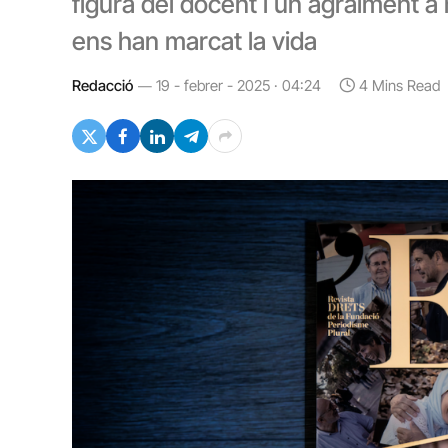
figura del docent i un agraïment a
ens han marcat la vida
Redacció
19 - febrer - 2025 · 04:24
4 Mins Read