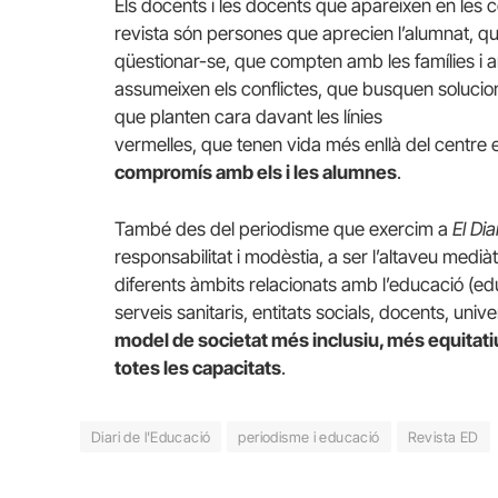
Els docents i les docents que apareixen en les 
revista són persones que aprecien l’alumnat, qu
qüestionar-se, que compten amb les famílies i a
assumeixen els conflictes, que busquen solucions
que planten cara davant les línies
vermelles, que tenen vida més enllà del centre 
compromís amb els i les alumnes
.
També des del periodisme que exercim a
El Di
responsabilitat i modèstia, a ser l’altaveu medià
diferents àmbits relacionats amb l’educació (edu
serveis sanitaris, entitats socials, docents, univ
model de societat més inclusiu, més equitati
totes les capacitats
.
Diari de l'Educació
periodisme i educació
Revista ED