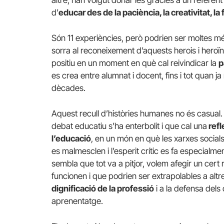
d’
educar des de la paciència, la creativitat, l
Són 11 experiències, però podrien ser moltes m
sorra al reconeixement d’aquests herois i heroï
positiu en un moment en què cal reivindicar la
p
es crea entre alumnat i docent, fins i tot quan j
dècades.
Aquest recull d’històries humanes no és casual
debat educatiu s’ha enterbolit i que cal una
refl
l’educació
, en un món en què les xarxes social
es malmesclen i l’esperit crític es fa especialme
sembla que tot va a pitjor, volem afegir un cert 
funcionen i que podrien ser extrapolables a altres
dignificació de la professió
i a la defensa dels
aprenentatge.