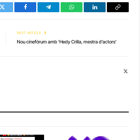
Twitter
Facebook
Telegram
WhatsApp
LinkedIn
Copy
Link
NEXT ARTICLE
Nou cinefòrum amb ‘Hedy Crilla, mestra d’actors’
X
(Twitte