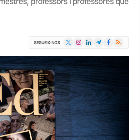
 mestres, professors i professores que
X
Instagram
LinkedIn
Telegram
Facebook
RSS
SEGUEIX-NOS
(Twitter)