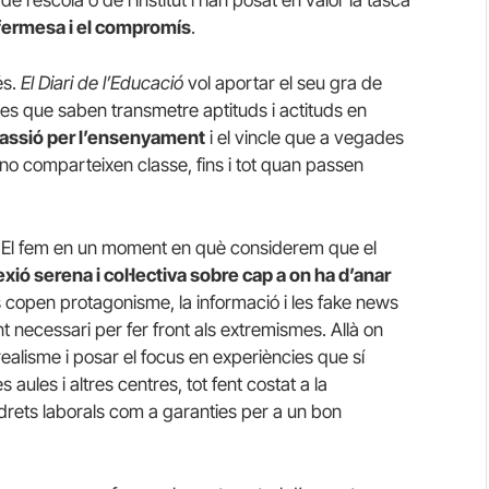
a fermesa i el compromís
.
és.
El Diari de l’Educació
vol aportar el seu gra de
nes que saben transmetre aptituds i actituds en
assió per l’ensenyament
i el vincle que a vegades
a no comparteixen classe, fins i tot quan passen
. El fem en un moment en què considerem que el
exió serena i col·lectiva sobre cap a on ha d’anar
s copen protagonisme, la informació i les fake news
nt necessari per fer front als extremismes. Allà on
realisme i posar el focus en experiències que sí
 aules i altres centres, tot fent costat a la
 drets laborals com a garanties per a un bon