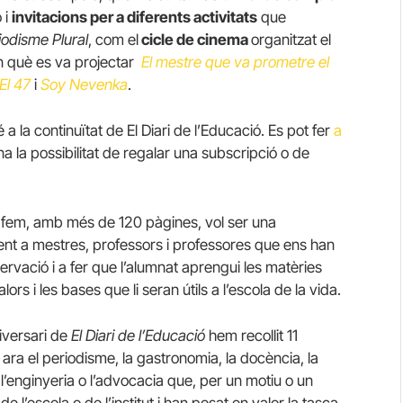
 i
invitacions per a diferents activitats
que
odisme Plural
, com el
cicle de cinema
organitzat el
en què es va projectar
El mestre que va prometre el
El 47
i
Soy Nevenka
.
a la continuïtat de El Diari de l’Educació. Es pot fer
a
a la possibilitat de regalar una subscripció o de
e fem, amb més de 120 pàgines, vol ser una
ment a mestres, professors i professores que ens han
ervació i a fer que l’alumnat aprengui les matèries
lors i les bases que li seran útils a l’escola de la vida.
niversari de
El Diari de l’Educació
hem recollit 11
ara el periodisme, la gastronomia, la docència, la
, l’enginyeria o l’advocacia que, per un motiu o un
e l’escola o de l’institut i han posat en valor la tasca