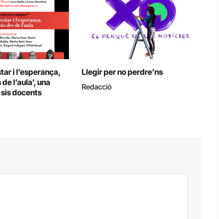
tar i l’esperança,
Llegir per no perdre’ns
de l’aula’, una
Redacció
sis docents