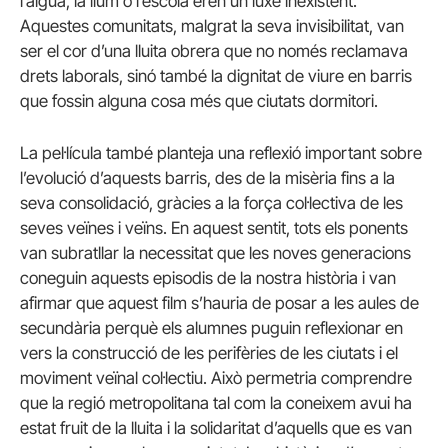
l’aigua, la llum o l’escola eren un luxe inexistent.
Aquestes comunitats, malgrat la seva invisibilitat, van
ser el cor d’una lluita obrera que no només reclamava
drets laborals, sinó també la dignitat de viure en barris
que fossin alguna cosa més que ciutats dormitori.
La pel·lícula també planteja una reflexió important sobre
l’evolució d’aquests barris, des de la misèria fins a la
seva consolidació, gràcies a la força col·lectiva de les
seves veïnes i veïns. En aquest sentit, tots els ponents
van subratllar la necessitat que les noves generacions
coneguin aquests episodis de la nostra història i van
afirmar que aquest film s’hauria de posar a les aules de
secundària perquè els alumnes puguin reflexionar en
vers la construcció de les perifèries de les ciutats i el
moviment veïnal col·lectiu. Això permetria comprendre
que la regió metropolitana tal com la coneixem avui ha
estat fruit de la lluita i la solidaritat d’aquells que es van