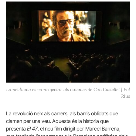
La pel·lícula es va projectar als cinemes de Can Castellet | Pol
Rius
La revolució neix als carrers, als barris oblidats que
clamen per una veu. Aquesta és la història que
presenta
El 47
, el nou film dirigit per Marcel Barrena,