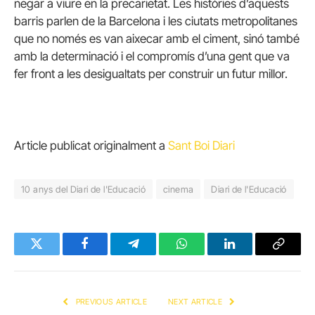
negar a viure en la precarietat. Les històries d’aquests
barris parlen de la Barcelona i les ciutats metropolitanes
que no només es van aixecar amb el ciment, sinó també
amb la determinació i el compromís d’una gent que va
fer front a les desigualtats per construir un futur millor.
Article publicat originalment a
Sant Boi Diari
10 anys del Diari de l'Educació
cinema
Diari de l'Educació
Twitter
Facebook
Telegram
WhatsApp
LinkedIn
Copy
Link
PREVIOUS ARTICLE
NEXT ARTICLE