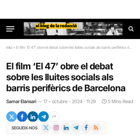
Inici
»
El film ‘El 47’ obre el debat sobre les lluites socials als barris perifèrics de Barcelona
El film ‘El 47’ obre el debat
sobre les lluites socials als
barris perifèrics de Barcelona
Samar Elansari
17 - octubre - 2024 · 11:29
5 Mins Read
X
Instagram
LinkedIn
Telegram
Facebook
RSS
SEGUEIX-NOS
(Twitter)