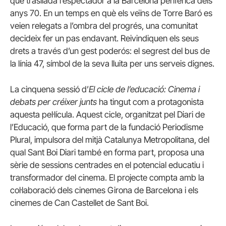
que trasllada l’espectador a la Barcelona perifèrica dels
anys 70. En un temps en què els veïns de Torre Baró es
veien relegats a l’ombra del progrés, una comunitat
decideix fer un pas endavant. Reivindiquen els seus
drets a través d’un gest poderós: el segrest del bus de
la línia 47, símbol de la seva lluita per uns serveis dignes.
La cinquena sessió d’
El cicle de l’educació: Cinema i
debats per créixer junts
ha tingut com a protagonista
aquesta pel·lícula. Aquest cicle, organitzat pel Diari de
l’Educació, que forma part de la fundació Periodisme
Plural, impulsora del mitjà Catalunya Metropolitana, del
qual Sant Boi Diari també en forma part, proposa una
sèrie de sessions centrades en el potencial educatiu i
transformador del cinema. El projecte compta amb la
col·laboració dels cinemes Girona de Barcelona i els
cinemes de Can Castellet de Sant Boi.