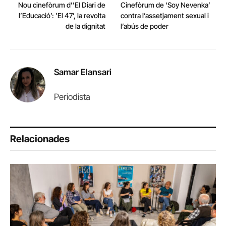
Nou cinefòrum d’’El Diari de
Cinefòrum de ‘Soy Nevenka’
l’Educació’: ’El 47’, la revolta
contra l’assetjament sexual i
de la dignitat
l’abús de poder
Samar Elansari
Periodista
Relacionades