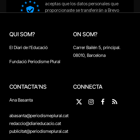
QUI SOM?
ON SOM?
El Diari de l'Educació
Carrer Bailén 5, principal.
08010, Barcelona
Fundació Periodisme Plural
CONTACTA'NS
CONNECTA
Ana Basanta
X
Instagram
Facebook
RSS
(Twitter)
abasanta@periodismeplural.cat
redaccio@diarieducacio.cat
publicitat@periodismeplural.cat