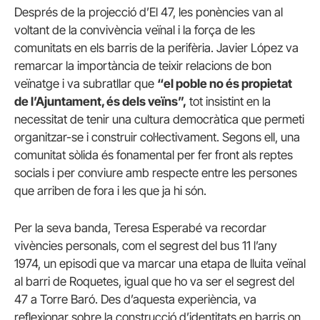
Després de la projecció d’El 47, les ponències van al
voltant de la convivència veïnal i la força de les
comunitats en els barris de la perifèria. Javier López va
remarcar la importància de teixir relacions de bon
veïnatge i va subratllar que
“el poble no és propietat
de l’Ajuntament, és dels veïns”,
tot insistint en la
necessitat de tenir una cultura democràtica que permeti
organitzar-se i construir col·lectivament. Segons ell, una
comunitat sòlida és fonamental per fer front als reptes
socials i per conviure amb respecte entre les persones
que arriben de fora i les que ja hi són.
Per la seva banda, Teresa Esperabé va recordar
vivències personals, com el segrest del bus 11 l’any
1974, un episodi que va marcar una etapa de lluita veïnal
al barri de Roquetes, igual que ho va ser el segrest del
47 a Torre Baró. Des d’aquesta experiència, va
reflexionar sobre la construcció d’identitats en barris on