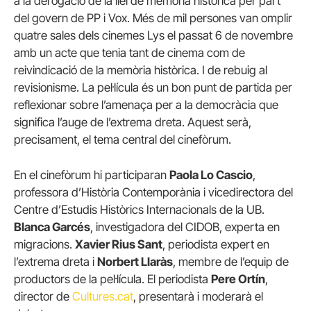
a la derogació de la llei de memòria històrica per part
del govern de PP i Vox. Més de mil persones van omplir
quatre sales dels cinemes Lys el passat 6 de novembre
amb un acte que tenia tant de cinema com de
reivindicació de la memòria històrica. I de rebuig al
revisionisme. La pel·lícula és un bon punt de partida per
reflexionar sobre l’amenaça per a la democràcia que
significa l’auge de l’extrema dreta. Aquest serà,
precisament, el tema central del cinefòrum.
En el cinefòrum hi participaran
Paola Lo Cascio
,
professora d’Història Contemporània i vicedirectora del
Centre d’Estudis Històrics Internacionals de la UB.
Blanca Garcés
, investigadora del CIDOB, experta en
migracions.
Xavier Rius Sant
, periodista expert en
l’extrema dreta i
Norbert Llaràs
, membre de l’equip de
productors de la pel·lícula. El periodista
Pere Ortín
,
director de
Cultures.cat
, presentarà i moderarà el