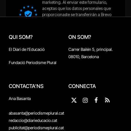
QUI SOM?
ON SOM?
El Diari de l'Educació
Carrer Bailén 5, principal.
08010, Barcelona
Fundació Periodisme Plural
CONTACTA'NS
CONNECTA
Ana Basanta
X
Instagram
Facebook
RSS
(Twitter)
abasanta@periodismeplural.cat
redaccio@diarieducacio.cat
publicitat@periodismeplural.cat