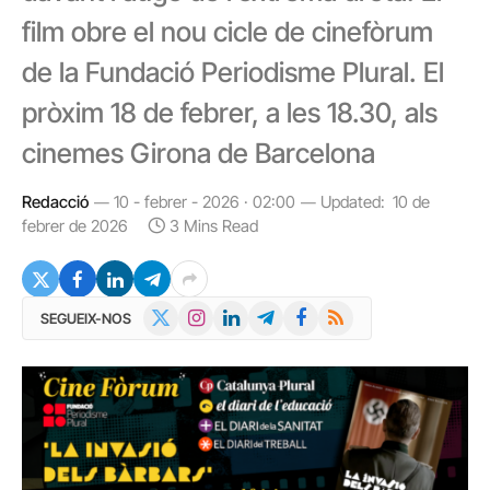
film obre el nou cicle de cinefòrum
de la Fundació Periodisme Plural. El
pròxim 18 de febrer, a les 18.30, als
cinemes Girona de Barcelona
Redacció
10 - febrer - 2026 · 02:00
Updated:
10 de
febrer de 2026
3 Mins Read
X
Instagram
LinkedIn
Telegram
Facebook
RSS
SEGUEIX-NOS
(Twitter)