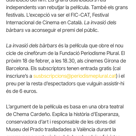
independents van rebutjar la pel·lícula. També els grans
festivals. L’excepció va ser el FIC-CAT, Festival
Internacional de Cinema en Català.
La invasió dels
bàrbars
va aconseguir el premi del públic.
La invasió dels bàrbars
és la pel·lícula que obre el nou
cicle de cinefòrum de la Fundació Periodisme Plural. El
pròxim 18 de febrer, a les 18.30, als cinemes Girona de
Barcelona. Els subscriptors tenen entrada gratis (cal
inscriure’s a
susbscripcions@periodismeplural.cat
) i el
preu per la resta d’espectadors que vulguin assistir-hi
és de 6 euros.
L’argument de la pel·lícula es basa en una obra teatral
de Chema Cardeño. Explica la història d’Esperanza,
conservadora d’art i responsable de les obres del
Museu del Prado traslladades a València durant la