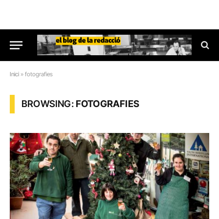
Inici
»
fotografies
BROWSING:
FOTOGRAFIES