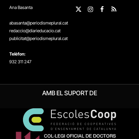
Ana Basanta
X
Instagram
Facebook
RSS
(Twitter)
abasanta@periodismeplural.cat
redaccio@diarieducacio.cat
publicitat@periodismeplural.cat
Telèfon:
932 311 247
AMB EL SUPORT DE