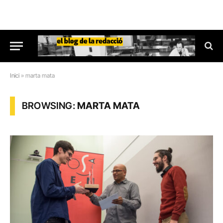
Inici
»
marta mata
BROWSING:
MARTA MATA