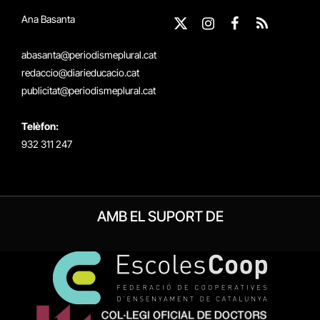
Ana Basanta
X
Instagram
Facebook
RSS
(Twitter)
abasanta@periodismeplural.cat
redaccio@diarieducacio.cat
publicitat@periodismeplural.cat
Telèfon:
932 311 247
AMB EL SUPORT DE