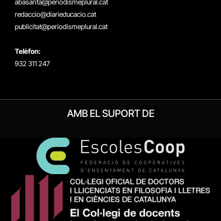
abasanta@periodismeplural.cat
redaccio@diarieducacio.cat
publicitat@periodismeplural.cat
Telèfon:
932 311 247
AMB EL SUPORT DE