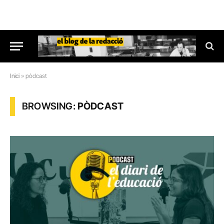
Inici
»
pòdcast
BROWSING:
PÒDCAST